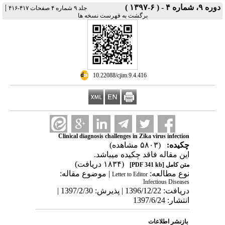
دوره ۹، شماره ۴ - ( ۶-۱۳۹۷ )
|
جلد ۹ شماره ۴ صفحات ۴۱۷-۴۱۶
برگشت به فهرست نسخه ها
‎ 10.22088/cjim.9.4.416
Clinical diagnosis challenges in Zika virus infection
چکیده:
(۵۸۰۳ مشاهده)
این مقاله فاقد چکیده می​باشد.
(۱۸۳۴ دریافت)
متن کامل
[PDF 341 kb]
نوع مطالعه:
| موضوع مقاله:
Letter to Editor
Infectious Diseases
دریافت: 1396/12/22 | پذیرش: 1397/2/30 |
انتشار: 1397/6/24
بازنشر اطلاعات