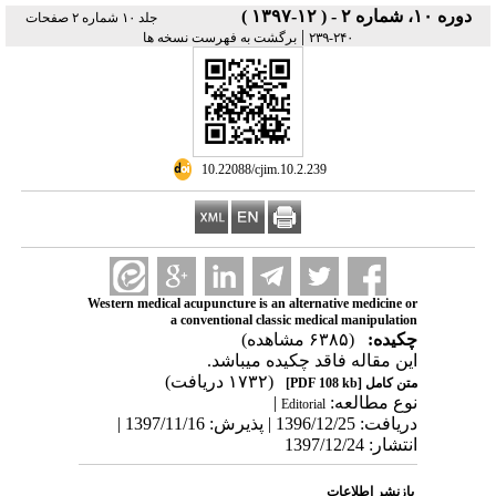
دوره ۱۰، شماره ۲ - ( ۱۲-۱۳۹۷ )
جلد ۱۰ شماره ۲ صفحات
|
برگشت به فهرست نسخه ها
۲۴۰-۲۳۹
‎ 10.22088/cjim.10.2.239
Western medical acupuncture is an alternative medicine or
a conventional classic medical manipulation
چکیده:
(۶۳۸۵ مشاهده)
این مقاله فاقد چکیده می​باشد.
(۱۷۳۲ دریافت)
[PDF 108 kb]
متن کامل
|
نوع مطالعه:
Editorial
دریافت: 1396/12/25 | پذیرش: 1397/11/16 |
انتشار: 1397/12/24
بازنشر اطلاعات