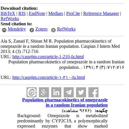
Download citation:
BibTeX
|
RIS
|
EndNote
|
Medlars
|
ProCite
|
Reference Manager
|
RefWorks
Send citation to:
Mendeley
Zotero
RefWorks
Ala S, Zanad F, Shiran M R. Population pharmacokinetics of
omeprazole in a random Iranian population. Caspian J Intern Med
2013; 4 (3) :712-716
URL:
http://caspjim.com/article-1-210-fa.html
Population pharmacokinetics of omeprazole in a random Iranian
population. . ۱۳۹۱; ۴ (۳) :۷۱۲-۷۱۶
URL:
http://caspjim.com/article-۱-۲۱۰-fa.html
Population pharmacokinetics of omeprazole
in a random Iranian population
چکیده:
(۹۶۷۶ مشاهده)
Background: Omeprazole is metabolized
predominantly by CYP2C19, a polymorphically
expressed enzymes that show marked