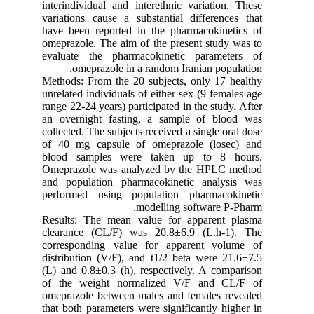
interindividual and interethnic variation. These
variations cause a substantial differences that
have been reported in the pharmacokinetics of
omeprazole. The aim of the present study was to
evaluate the pharmacokinetic parameters of
omeprazole in a random Iranian population.
Methods: From the 20 subjects, only 17 healthy
unrelated individuals of either sex (9 females age
range 22-24 years) participated in the study. After
an overnight fasting, a sample of blood was
collected. The subjects received a single oral dose
of 40 mg capsule of omeprazole (losec) and
blood samples were taken up to 8 hours.
Omeprazole was analyzed by the HPLC method
and population pharmacokinetic analysis was
performed using population pharmacokinetic
modelling software P-Pharm.
Results: The mean value for apparent plasma
clearance (CL/F) was 20.8±6.9 (L.h-1). The
corresponding value for apparent volume of
distribution (V/F), and t1/2 beta were 21.6±7.5
(L) and 0.8±0.3 (h), respectively. A comparison
of the weight normalized V/F and CL/F of
omeprazole between males and females revealed
that both parameters were significantly higher in