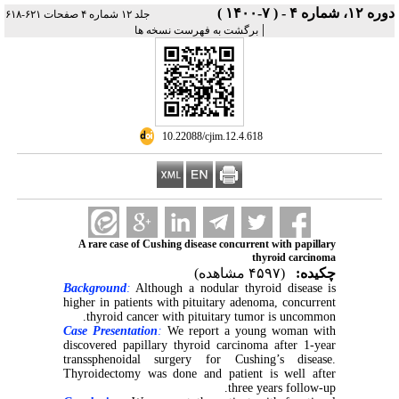
دوره ۱۲، شماره ۴ - ( ۷-۱۴۰۰ )
جلد ۱۲ شماره ۴ صفحات ۶۲۱-۶۱۸
|
برگشت به فهرست نسخه ها
‎ 10.22088/cjim.12.4.618
A rare case of Cushing disease concurrent with papillary
thyroid carcinoma
چکیده:
(۴۵۹۷ مشاهده)
Background
:
Although a nodular thyroid disease is
higher in patients with pituitary adenoma, concurrent
thyroid cancer with pituitary tumor is uncommon.
Case Presentation
:
We report a young woman with
discovered papillary thyroid carcinoma after 1-year
transsphenoidal surgery for Cushing’s disease.
Thyroidectomy was done and patient is well after
three years follow-up.