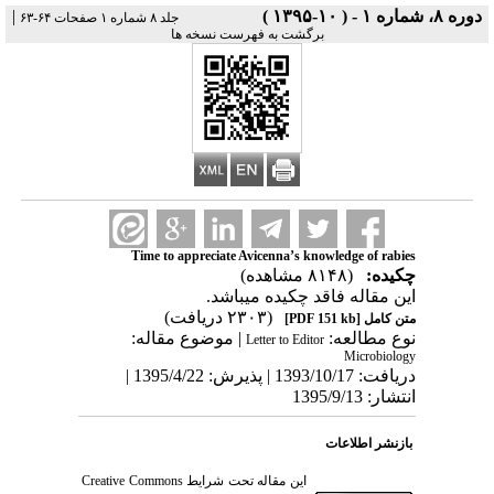
دوره ۸، شماره ۱ - ( ۱۰-۱۳۹۵ )
|
جلد ۸ شماره ۱ صفحات ۶۴-۶۳
برگشت به فهرست نسخه ها
Time to appreciate Avicenna’s knowledge of rabies
چکیده:
(۸۱۴۸ مشاهده)
این مقاله فاقد چکیده می​باشد.
(۲۳۰۳ دریافت)
متن کامل
[PDF 151 kb]
نوع مطالعه:
| موضوع مقاله:
Letter to Editor
Microbiology
دریافت: 1393/10/17 | پذیرش: 1395/4/22 |
انتشار: 1395/9/13
بازنشر اطلاعات
این مقاله تحت شرایط
Creative Commons