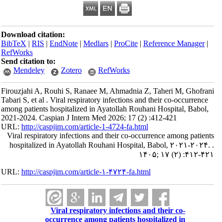
Download citation:
BibTeX
|
RIS
|
EndNote
|
Medlars
|
ProCite
|
Reference Manager
|
RefWorks
Send citation to:
Mendeley
Zotero
RefWorks
Firouzjahi A, Rouhi S, Ranaee M, Ahmadnia Z, Taheri M, Ghofrani
Tabari S, et al . Viral respiratory infections and their co-occurrence
among patients hospitalized in Ayatollah Rouhani Hospital, Babol,
2021-2024. Caspian J Intern Med 2026; 17 (2) :412-421
URL:
http://caspjim.com/article-1-4724-fa.html
Viral respiratory infections and their co-occurrence among patients
hospitalized in Ayatollah Rouhani Hospital, Babol, ۲۰۲۱-۲۰۲۴. .
۱۴۰۵; ۱۷ (۲) :۴۱۲-۴۲۱
URL:
http://caspjim.com/article-۱-۴۷۲۴-fa.html
Viral respiratory infections and their co-
occurrence among patients hospitalized in