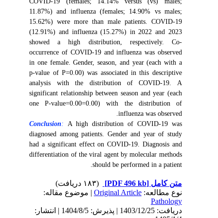
COVID-19 (females; 14.14% versus (vs) males;
11.87%) and influenza (females; 14.90% vs males;
15.62%) were more than male patients. COVID-19
(12.91%) and influenza (15.27%) in 2022 and 2023
showed a high distribution, respectively. Co-
occurrence of COVID-19 and influenza was observed
in one female. Gender, season, and year (each with a
p-value of P=0.00) was associated in this descriptive
analysis with the distribution of COVID-19. A
significant relationship between season and year (each
one P-value=0.00=0.00) with the distribution of
influenza was observed.
Conclusion
:
A high distribution of COVID-19 was
diagnosed among patients. Gender and year of study
had a significant effect on COVID-19. Diagnosis and
differentiation of the viral agent by molecular methods
should be performed in a patient.
(۱۸۳ دریافت)
[PDF 496 kb]
متن کامل
| موضوع مقاله:
Original Article
نوع مطالعه:
Pathology
دریافت: 1403/12/25 | پذیرش: 1404/8/5 | انتشار: