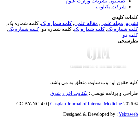
کمسیون نشریات وزارت علوم
شرکت یکتاوب
مات کلیدی
, کلمه شماره یک,
کلمه شماره یک
,
مقاله علمی
,
مجله علمی
,
ریه
,
کلمه شماره یک
, کلمه شماره دو,
کلمه شماره یک
,
مه شماره یک
مه دو
رسنجی
یه حقوق این وب سایت متعلق به
می باشد.
طراحی و برنامه نویسی
یکتاوب افزار شرق
Caspian Journal of Internal Medicine
© 202
Designed & Developed by :
Yektaw