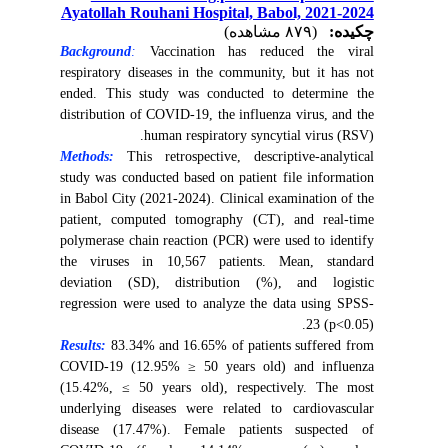
Ayatollah Rouhani Hospital, Babol, 2021-2024
چکیده:
(۸۷۹ مشاهده)
Background
:
Vaccination has reduced the viral
respiratory diseases in the community, but it has not
ended. This study was conducted to determine the
distribution of COVID-19, the influenza virus, and the
human respiratory syncytial virus (RSV).
Methods:
This retrospective, descriptive-analytical
study was conducted based on patient file information
in Babol City (2021-2024). Clinical examination of the
patient, computed tomography (CT), and real-time
polymerase chain reaction (PCR) were used to identify
the viruses in 10,567 patients. Mean, standard
deviation (SD), distribution (%), and logistic
regression were used to analyze the data using SPSS-
23 (p<0.05).
Results:
83.34% and 16.65% of patients suffered from
COVID-19 (12.95% ≥ 50 years old) and influenza
(15.42%, ≤ 50 years old), respectively. The most
underlying diseases were related to cardiovascular
disease (17.47%). Female patients suspected of