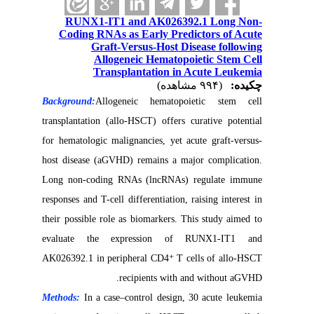
RUNX1-IT1 and AK026392.1 Long Non-
Coding RNAs as Early Predictors of Acute
Graft-Versus-Host Disease following
Allogeneic Hematopoietic Stem Cell
Transplantation in Acute Leukemia
چکیده:
(۹۹۴ مشاهده)
Background:
Allogeneic hematopoietic stem cell
transplantation (allo-HSCT) offers curative potential
for hematologic malignancies, yet acute graft-versus-
host disease (aGVHD) remains a major complication.
Long non-coding RNAs (lncRNAs) regulate immune
responses and T-cell differentiation, raising interest in
their possible role as biomarkers. This study aimed to
evaluate the expression of RUNX1-IT1 and
AK026392.1 in peripheral CD4⁺ T cells of allo-HSCT
recipients with and without aGVHD.
Methods:
In a case–control design, 30 acute leukemia