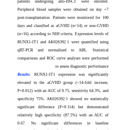
patients undergoing allo-HSCT were enrolled.
Peripheral blood samples were obtained on day +7
post-transplantation. Patients were monitored for 100
days and classified as aGVHD (n=14) or non-GVHD
(n=16) according to NIH criteria. Expression levels of
RUNX1-IT1 and AK026392.1 were quantified using
qRT-PCR and normalized to ABL. Statistical
comparisons and ROC curve analyses were performed
to assess diagnostic performance.
Results:
RUNX1-IT1 expression was significantly
elevated in the aGVHD group (~14-fold increase,
P=0.012) with an AUC of 0.75, sensitivity 64.3%, and
specificity 75%. AK026392.1 showed no statistically
significant difference (P=0.114) but demonstrated
relatively high specificity (87.5%) with an AUC of
0.67. No significant differences in baseline