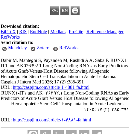
Download citation:
BibTeX
|
RIS
|
EndNote
|
Medlars
|
ProCite
|
Reference Manager
|
RefWorks
Send citation to:
Mendeley
Zotero
RefWorks
Dabir M, Manteghi S, Payandeh M, Rashidi A A, Saba F. RUNX1-
IT1 and AK026392.1 Long Non-Coding RNAs as Early Predictors
of Acute Graft-Versus-Host Disease following Allogeneic
Hematopoietic Stem Cell Transplantation in Acute Leukemia.
Caspian J Intern Med 2026; 17 (2) :385-391
URL:
http://caspjim.com/article-1-4881-fa.html
RUNX۱-IT۱ and AK۰۲۶۳۹۲,۱ Long Non-Coding RNAs as Early
Predictors of Acute Graft-Versus-Host Disease following Allogeneic
Hematopoietic Stem Cell Transplantation in Acute Leukemia. .
۱۴۰۵; ۱۷ (۲) :۳۸۵-۳۹۱
URL:
http://caspjim.com/article-۱-۴۸۸۱-fa.html