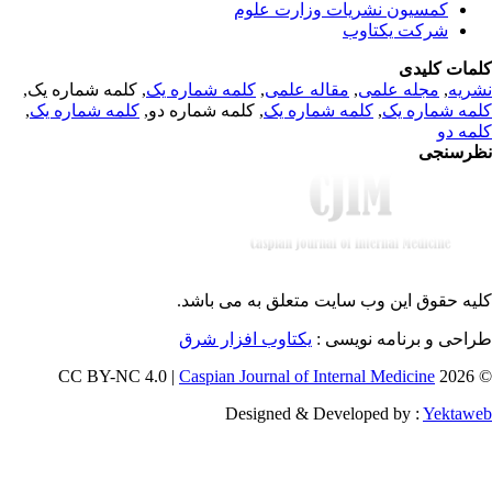
کمسیون نشریات وزارت علوم
شرکت یکتاوب
مات کلیدی
, کلمه شماره یک,
کلمه شماره یک
,
مقاله علمی
,
مجله علمی
,
ریه
,
کلمه شماره یک
, کلمه شماره دو,
کلمه شماره یک
,
مه شماره یک
مه دو
رسنجی
یه حقوق این وب سایت متعلق به
می باشد.
طراحی و برنامه نویسی
یکتاوب افزار شرق
Caspian Journal of Internal Medicine
© 202
Designed & Developed by :
Yektaw