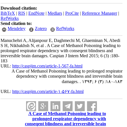
Download citation:
BibTeX
|
RIS
|
EndNote
|
Medlars
|
ProCite
|
Reference Manager
|
RefWorks
Send citation to:
Mendeley
Zotero
RefWorks
Manuchehri A, Alijanpour E, Daghmechi M, Ghaeminan N, Abedi
S H, Nikbakhsh N, et al . A Case of Methanol Poisoning leading to
prolonged respirator dependency with conseqent blindness and
irreversible brain damages. Caspian J Intern Med 2015; 6 (3) :180-
183
URL:
http://caspjim.com/article-1-567-fa.html
A Case of Methanol Poisoning leading to prolonged respirator
dependency with conseqent blindness and irreversible brain
damages. . ۱۳۹۴; ۶ (۳) :۱۸۰-۱۸۳
URL:
http://caspjim.com/article-۱-۵۶۷-fa.html
A Case of Methanol Poisoning leading to
prolonged respirator dependency with
conseqent blindness and irreversible brain