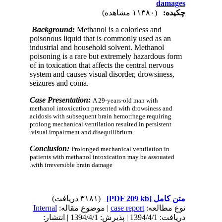
damages
چکیده:
(۱۱۳۸۰ مشاهده)
Background:
Methanol is a colorless and
poisonous liquid that is commonly used as an
industrial and household solvent. Methanol
poisoning is a rare but extremely hazardous form
of in toxication that affects the central nervous
system and causes visual disorder, drowsiness,
seizures and coma.
Case Presentation:
A 29-years-old man with
methanol intoxication presented with drowsiness and
acidosis with subsequent brain hemorrhage requiring
prolong mechanical ventilation resulted in persistent
visual impairment and disequilibrium.
Conclusion:
Prolonged mechanical ventilation in
patients with methanol intoxication may be assouated
with irreversible brain damage.
(۳۱۸۱ دریافت)
[PDF 209 kb]
متن کامل
Internal
| موضوع مقاله:
case report
نوع مطالعه:
دریافت: 1394/4/1 | پذیرش: 1394/4/1 | انتشار: