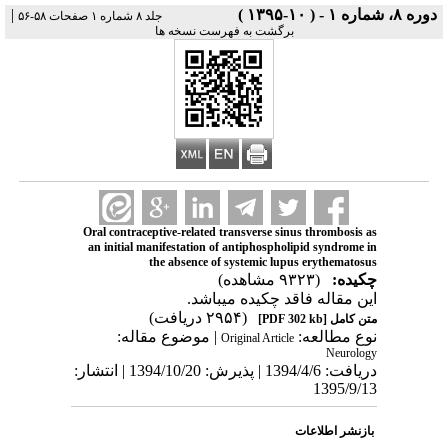
|
دوره ۸، شماره ۱ - ( ۱۰-۱۳۹۵ )
جلد ۸ شماره ۱ صفحات ۵۸-۵۶
برگشت به فهرست نسخه ها
Oral contraceptive-related transverse sinus thrombosis as
an initial manifestation of antiphospholipid syndrome in
the absence of systemic lupus erythematosus
چکیده:
(۹۳۲۳ مشاهده)
این مقاله فاقد چکیده می​باشد.
(۲۹۵۴ دریافت)
[PDF 302 kb]
متن کامل
نوع مطالعه:
| موضوع مقاله:
Original Article
Neurology
دریافت: 1394/4/6 | پذیرش: 1394/10/20 | انتشار:
1395/9/13
بازنشر اطلاعات