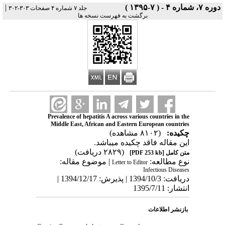
|
دوره ۷، شماره ۴ - ( ۷-۱۳۹۵ )
جلد ۷ شماره ۴ صفحات ۳۰۳-۳۰۲
برگشت به فهرست نسخه ها
Prevalence of hepatitis A across various countries in the
Middle East, African and Eastern European countries
چکیده:
(۸۱۰۲ مشاهده)
این مقاله فاقد چکیده می​باشد.
(۲۸۲۹ دریافت)
[PDF 253 kb]
متن کامل
نوع مطالعه:
| موضوع مقاله:
Letter to Editor
Infectious Diseases
دریافت: 1394/10/3 | پذیرش: 1394/12/17 |
انتشار: 1395/7/11
بازنشر اطلاعات