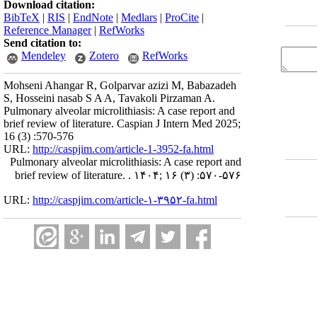
Download citation:
BibTeX
|
RIS
|
EndNote
|
Medlars
|
ProCite
|
Reference Manager
|
RefWorks
Send citation to:
Mendeley
Zotero
RefWorks
Mohseni Ahangar R, Golparvar azizi M, Babazadeh
S, Hosseini nasab S A A, Tavakoli Pirzaman A.
Pulmonary alveolar microlithiasis: A case report and
brief review of literature. Caspian J Intern Med 2025;
16 (3) :570-576
URL:
http://caspjim.com/article-1-3952-fa.html
Pulmonary alveolar microlithiasis: A case report and
brief review of literature. . ۱۴۰۴; ۱۶ (۳) :۵۷۰-۵۷۶
URL:
http://caspjim.com/article-۱-۳۹۵۲-fa.html