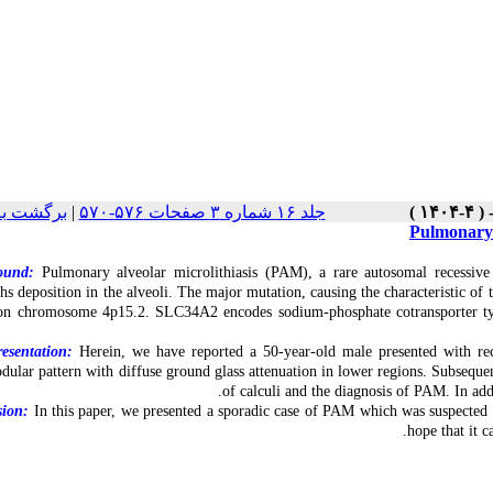
برگشت به
|
جلد ۱۶ شماره ۳ صفحات ۵۷۶-۵۷۰
Pulmonary a
ound:
Pulmonary alveolar microlithiasis (PAM), a rare autosomal recessive
ths deposition in the alveoli. The major mutation, causing the characteristic o
on chromosome 4p15.2. SLC34A2 encodes sodium-phosphate cotransporter type 
esentation:
Herein, we have reported a 50-year-old male presented with rece
dular pattern with diffuse ground glass attenuation in lower regions. Subseque
of calculi and the diagnosis of PAM. In addi
sion:
In this paper, we presented a sporadic case of PAM which was suspecte
hope that it 