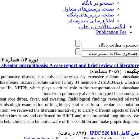
جستجو در پایگاه
صفحه پرسش‌های متداول
صفحه برترین‌های پایگاه
اطلاع‌رسانی به دوستان
بایگانی مقالات زیر چاپ
Publication Fee
دوره ۱۶، شماره ۳ - ( ۴-۱۴۰۴ )
lveolar microlithiasis: A case report and brief review of literature
چکیده:
(۲۰۵۷ مشاهده)
 pulmonary disease, is mainly characterized by extensive calcium phosphat
f this disease, occurs in solute carrier family 34 members 2 (SLC34A2), which is
IIb, NPT2b, which plays a critical role in the transportation of phosphate
ions from pulmonary alveoli into type II pneumocytes.
nt sore throat, fever, and sweating. Radiological findings revealed bilatera
nt histologic examination of lung biopsy confirmed intra-alveolar accumulation
tion, we reviewed the literature narratively to clarify different aspects of PAM.
d with chest x-ray and confirmed by HRCT and trans-bronchial lung biopsy. W
can help clinicians to be more aware of this condition and make proper diagnosis.
(۸۹۷ دریافت)
[PDF 520 kb]
متن کامل
Pulmonology
| موضوع مقاله:
Review Article
نوع مطالعه: