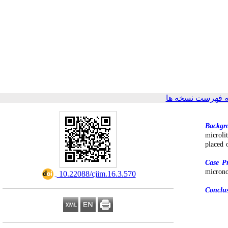
 فهرست نسخه ها
Backgr
microli
placed 
Case Pr
microno
‎ 10.22088/cjim.16.3.570
Conclu