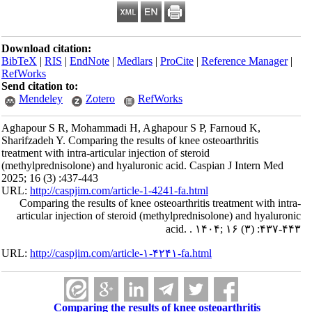
Download citation:
BibTeX
|
RIS
|
EndNote
|
Medlars
|
ProCite
|
Reference Manager
|
RefWorks
Send citation to:
Mendeley
Zotero
RefWorks
Aghapour S R, Mohammadi H, Aghapour S P, Farnoud K,
Sharifzadeh Y. Comparing the results of knee osteoarthritis
treatment with intra-articular injection of steroid
(methylprednisolone) and hyaluronic acid. Caspian J Intern Med
2025; 16 (3) :437-443
URL:
http://caspjim.com/article-1-4241-fa.html
Comparing the results of knee osteoarthritis treatment with intra-
articular injection of steroid (methylprednisolone) and hyaluronic
acid. . ۱۴۰۴; ۱۶ (۳) :۴۳۷-۴۴۳
URL:
http://caspjim.com/article-۱-۴۲۴۱-fa.html
Comparing the results of knee osteoarthritis