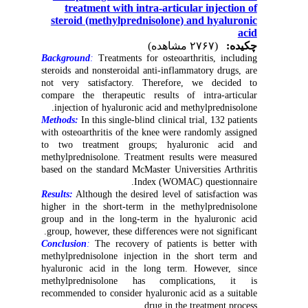
treatment with intra-articular injection of
steroid (methylprednisolone) and hyaluronic
acid
چکیده:
(۲۷۶۷ مشاهده)
Background
:
Treatments for osteoarthritis, including
steroids and nonsteroidal anti-inflammatory drugs, are
not very satisfactory. Therefore, we decided to
compare the therapeutic results of intra-articular
injection of hyaluronic acid and methylprednisolone.
Methods:
In this single-blind clinical trial, 132 patients
with osteoarthritis of the knee were randomly assigned
to two treatment groups; hyaluronic acid and
methylprednisolone. Treatment results were measured
based on the standard McMaster Universities Arthritis
Index (WOMAC) questionnaire.
Results:
Although the desired level of satisfaction was
higher in the short-term in the methylprednisolone
group and in the long-term in the hyaluronic acid
group, however, these differences were not significant.
Conclusion
:
The recovery of patients is better with
methylprednisolone injection in the short term and
hyaluronic acid in the long term. However, since
methylprednisolone has complications, it is
recommended to consider hyaluronic acid as a suitable
drug in the treatment process.