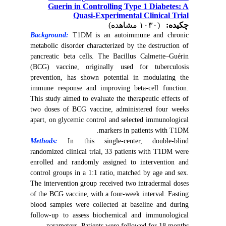
Guerin in Controlling Type 1 Diabetes: A
Quasi-Experimental Clinical Trial
چکیده:
(۱۰۳۰ مشاهده)
Background:
T1DM is an autoimmune and chronic
metabolic disorder characterized by the destruction of
pancreatic beta cells. The Bacillus Calmette–Guérin
(BCG) vaccine, originally used for tuberculosis
prevention, has shown potential in modulating the
immune response and improving beta-cell function.
This study aimed to evaluate the therapeutic effects of
two doses of BCG vaccine, administered four weeks
apart, on glycemic control and selected immunological
markers in patients with T1DM.
Methods:
In this single-center, double-blind
randomized clinical trial, 33 patients with T1DM were
enrolled and randomly assigned to intervention and
control groups in a 1:1 ratio, matched by age and sex.
The intervention group received two intradermal doses
of the BCG vaccine, with a four-week interval. Fasting
blood samples were collected at baseline and during
follow-up to assess biochemical and immunological
parameters. Patients were followed for 18 months.