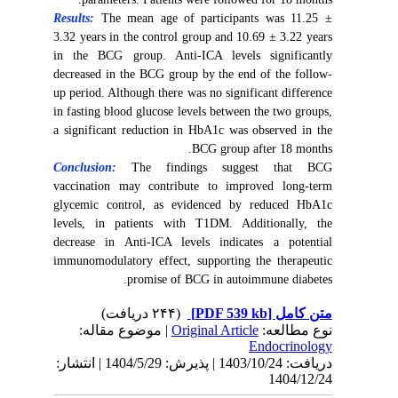
Results:
The mean age of participants was 11.25 ±
3.32 years in the control group and 10.69 ± 3.22 years
in the BCG group. Anti-ICA levels significantly
decreased in the BCG group by the end of the follow-
up period. Although there was no significant difference
in fasting blood glucose levels between the two groups,
a significant reduction in HbA1c was observed in the
BCG group after 18 months.
Conclusion:
The findings suggest that BCG
vaccination may contribute to improved long-term
glycemic control, as evidenced by reduced HbA1c
levels, in patients with T1DM. Additionally, the
decrease in Anti-ICA levels indicates a potential
immunomodulatory effect, supporting the therapeutic
promise of BCG in autoimmune diabetes.
(۲۴۴ دریافت)
[PDF 539 kb]
متن کامل
| موضوع مقاله:
Original Article
نوع مطالعه:
Endocrinology
دریافت: 1403/10/24 | پذیرش: 1404/5/29 | انتشار:
1404/12/24