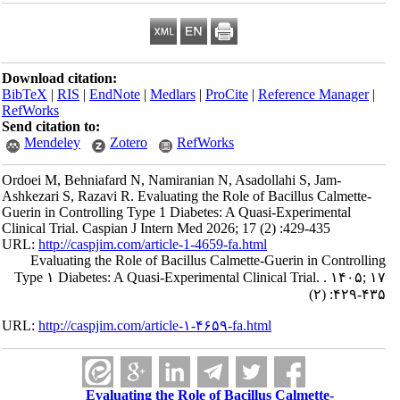
Download citation:
BibTeX
|
RIS
|
EndNote
|
Medlars
|
ProCite
|
Reference Manager
|
RefWorks
Send citation to:
Mendeley
Zotero
RefWorks
Ordoei M, Behniafard N, Namiranian N, Asadollahi S, Jam-
Ashkezari S, Razavi R. Evaluating the Role of Bacillus Calmette-
Guerin in Controlling Type 1 Diabetes: A Quasi-Experimental
Clinical Trial. Caspian J Intern Med 2026; 17 (2) :429-435
URL:
http://caspjim.com/article-1-4659-fa.html
Evaluating the Role of Bacillus Calmette-Guerin in Controlling
Type ۱ Diabetes: A Quasi-Experimental Clinical Trial. . ۱۴۰۵; ۱۷
(۲) :۴۲۹-۴۳۵
URL:
http://caspjim.com/article-۱-۴۶۵۹-fa.html
Evaluating the Role of Bacillus Calmette-