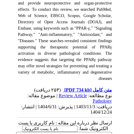
and provide neuroprotective and organ-protective
effects. To conduct this review, we searched PubMed,
Web of Science, EBSCO, Scopus, Google Scholar,
Directory of Open Access Journals (DOAJ), and
Embase, using keywords such as “PPAR-γ,” “Signaling
Pathway,” “Anti-inflammatory,” “Antioxidant,” and
“Diseases.” These searches revealed consistent findings
supporting the therapeutic potential of PPARγ
activation in diverse pathological conditions. The
evidence suggests that targeting the PPARγ pathway
may offer novel strategies for preventing and treating a
variety of metabolic, inflammatory and degenerative
diseases.
(۲۵۳ دریافت)
[PDF 734 kb]
متن کامل
| موضوع مقاله:
Review Article
نوع مطالعه:
Pathology
دریافت: 1403/11/3 | پذیرش: 1404/6/31 | انتشار:
1404/12/24
ارسال نظر درباره این مقاله : نام کاربری یا پست
الکترونیک شما: