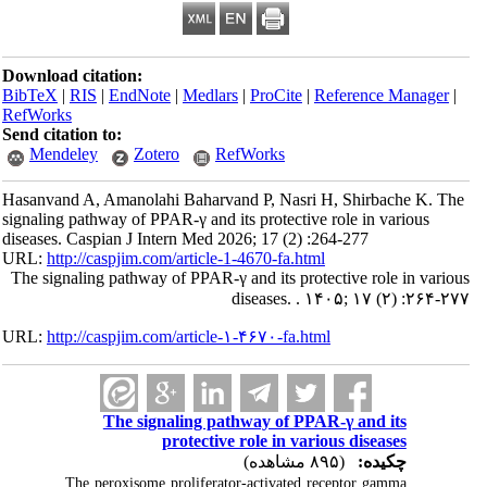
Download citation:
BibTeX
|
RIS
|
EndNote
|
Medlars
|
ProCite
|
Reference Manager
|
RefWorks
Send citation to:
Mendeley
Zotero
RefWorks
Hasanvand A, Amanolahi Baharvand P, Nasri H, Shirbache K. The
signaling pathway of PPAR-γ and its protective role in various
diseases. Caspian J Intern Med 2026; 17 (2) :264-277
URL:
http://caspjim.com/article-1-4670-fa.html
The signaling pathway of PPAR-γ and its protective role in various
diseases. . ۱۴۰۵; ۱۷ (۲) :۲۶۴-۲۷۷
URL:
http://caspjim.com/article-۱-۴۶۷۰-fa.html
The signaling pathway of PPAR-γ and its
protective role in various diseases
چکیده:
(۸۹۵ مشاهده)
The peroxisome proliferator-activated receptor gamma