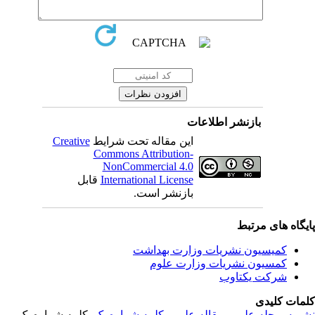
بازنشر اطلاعات
Creative
این مقاله تحت شرایط
Commons Attribution-
NonCommercial 4.0
قابل
International License
بازنشر است.
یگاه های مرتبط
کمیسیون نشریات وزارت بهداشت
کمسیون نشریات وزارت علوم
شرکت یکتاوب
مات کلیدی
, کلمه شماره یک,
کلمه شماره یک
,
مقاله علمی
,
مجله علمی
,
ریه