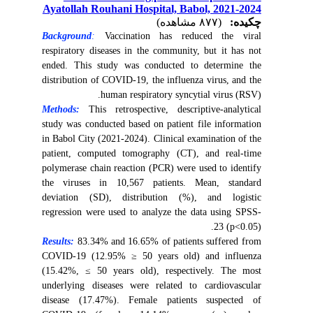
Ayatollah Rouhani Hospital, Babol, 2021-2024
چکیده:
(۸۷۷ مشاهده)
Background
:
Vaccination has reduced the viral
respiratory diseases in the community, but it has not
ended. This study was conducted to determine the
distribution of COVID-19, the influenza virus, and the
human respiratory syncytial virus (RSV).
Methods:
This retrospective, descriptive-analytical
study was conducted based on patient file information
in Babol City (2021-2024). Clinical examination of the
patient, computed tomography (CT), and real-time
polymerase chain reaction (PCR) were used to identify
the viruses in 10,567 patients. Mean, standard
deviation (SD), distribution (%), and logistic
regression were used to analyze the data using SPSS-
23 (p<0.05).
Results:
83.34% and 16.65% of patients suffered from
COVID-19 (12.95% ≥ 50 years old) and influenza
(15.42%, ≤ 50 years old), respectively. The most
underlying diseases were related to cardiovascular
disease (17.47%). Female patients suspected of