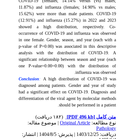
COVID-19 (females; 14.14% versus (vs) males;
11.87%) and influenza (females; 14.90% vs males;
15.62%) were more than male patients. COVID-19
(12.91%) and influenza (15.27%) in 2022 and 2023
showed a high distribution, respectively. Co-
occurrence of COVID-19 and influenza was observed
in one female. Gender, season, and year (each with a
p-value of P=0.00) was associated in this descriptive
analysis with the distribution of COVID-19. A
significant relationship between season and year (each
one P-value=0.00=0.00) with the distribution of
influenza was observed.
Conclusion
:
A high distribution of COVID-19 was
diagnosed among patients. Gender and year of study
had a significant effect on COVID-19. Diagnosis and
differentiation of the viral agent by molecular methods
should be performed in a patient.
(۱۸۲ دریافت)
[PDF 496 kb]
متن کامل
| موضوع مقاله:
Original Article
نوع مطالعه:
Pathology
دریافت: 1403/12/25 | پذیرش: 1404/8/5 | انتشار: