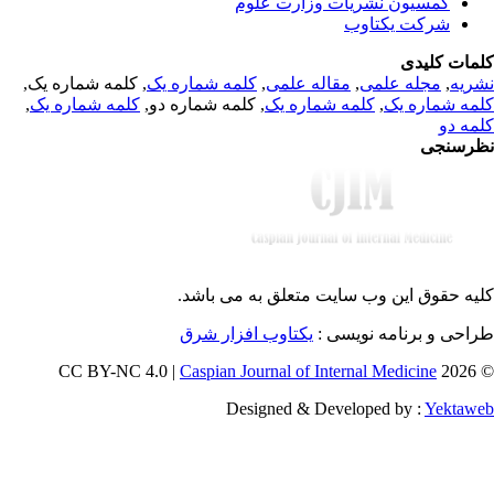
کمسیون نشریات وزارت علوم
شرکت یکتاوب
مات کلیدی
, کلمه شماره یک,
کلمه شماره یک
,
مقاله علمی
,
مجله علمی
,
ریه
,
کلمه شماره یک
, کلمه شماره دو,
کلمه شماره یک
,
مه شماره یک
مه دو
رسنجی
یه حقوق این وب سایت متعلق به
می باشد.
طراحی و برنامه نویسی
یکتاوب افزار شرق
Caspian Journal of Internal Medicine
© 202
Designed & Developed by :
Yektaw