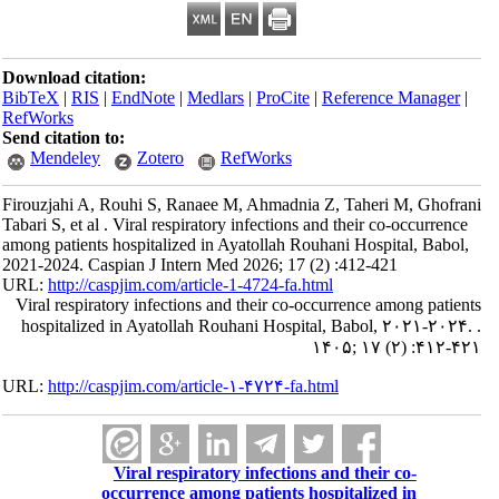
Download citation:
BibTeX
|
RIS
|
EndNote
|
Medlars
|
ProCite
|
Reference Manager
|
RefWorks
Send citation to:
Mendeley
Zotero
RefWorks
Firouzjahi A, Rouhi S, Ranaee M, Ahmadnia Z, Taheri M, Ghofrani
Tabari S, et al . Viral respiratory infections and their co-occurrence
among patients hospitalized in Ayatollah Rouhani Hospital, Babol,
2021-2024. Caspian J Intern Med 2026; 17 (2) :412-421
URL:
http://caspjim.com/article-1-4724-fa.html
Viral respiratory infections and their co-occurrence among patients
hospitalized in Ayatollah Rouhani Hospital, Babol, ۲۰۲۱-۲۰۲۴. .
۱۴۰۵; ۱۷ (۲) :۴۱۲-۴۲۱
URL:
http://caspjim.com/article-۱-۴۷۲۴-fa.html
Viral respiratory infections and their co-
occurrence among patients hospitalized in