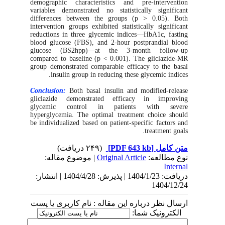
demographic characteristics and pre-intervention
variables demonstrated no statistically significant
differences between the groups (p > 0.05). Both
intervention groups exhibited statistically significant
reductions in three glycemic indices—HbA1c, fasting
blood glucose (FBS), and 2-hour postprandial blood
glucose (BS2hpp)—at the 3-month follow-up
compared to baseline (p < 0.001). The gliclazide-MR
group demonstrated comparable efficacy to the basal
insulin group in reducing these glycemic indices.
Conclusion:
Both basal insulin and modified-release
gliclazide demonstrated efficacy in improving
glycemic control in patients with severe
hyperglycemia. The optimal treatment choice should
be individualized based on patient-specific factors and
treatment goals.
(۲۴۹ دریافت)
[PDF 643 kb]
متن کامل
| موضوع مقاله:
Original Article
نوع مطالعه:
Internal
دریافت: 1404/1/23 | پذیرش: 1404/4/28 | انتشار:
1404/12/24
ارسال نظر درباره این مقاله : نام کاربری یا پست
الکترونیک شما: