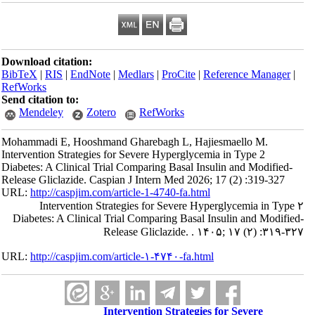
Download citation:
BibTeX
|
RIS
|
EndNote
|
Medlars
|
ProCite
|
Reference Manager
|
RefWorks
Send citation to:
Mendeley
Zotero
RefWorks
Mohammadi E, Hooshmand Gharebagh L, Hajiesmaello M.
Intervention Strategies for Severe Hyperglycemia in Type 2
Diabetes: A Clinical Trial Comparing Basal Insulin and Modified-
Release Gliclazide. Caspian J Intern Med 2026; 17 (2) :319-327
URL:
http://caspjim.com/article-1-4740-fa.html
Intervention Strategies for Severe Hyperglycemia in Type ۲
Diabetes: A Clinical Trial Comparing Basal Insulin and Modified-
Release Gliclazide. . ۱۴۰۵; ۱۷ (۲) :۳۱۹-۳۲۷
URL:
http://caspjim.com/article-۱-۴۷۴۰-fa.html
Intervention Strategies for Severe