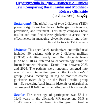
Hyperglycemia in Type 2 Diabetes: A Clinical
Trial Comparing Basal Insulin and Modified-
Release Gliclazide
چکیده:
(۹۲۶ مشاهده)
Background:
The global rise of type 2 diabetes (T2D)
presents significant healthcare challenges in diagnosis,
prevention, and treatment. This study compares basal
insulin and modified-release gliclazide to assess their
effectiveness in managing glycemic control and other
clinical factors in T2D patients.
Methods:
This open-label, randomized controlled trial
included 90 patients with type 2 diabetes mellitus
(T2DM) exhibiting poorly controlled glycemic levels
(HbA1c > 10%), referred to endocrinology clinic of
Imam Khomeini Hospital, Urmia, Iran, between 2023
and 2024. The patients were randomly assigned into
one of two intervention groups: the Gliclazide-MR
group (n=45), receiving 30 mg of modified-release
gliclazide twice daily, or the Basal Insulin group
(n=45), receiving basal insulin (detemir or glargine) at
a dosage of 0.1–0.3 units per kilogram of body weight.
Results:
The mean age of participants was 56.4 ±
11.48 years in the gliclazide-MR group and 55.5 ±
13.48 years in the basal insulin group. Baseline