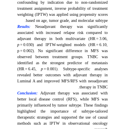
confounding by indication due to non-randomized
treatment assignment, inverse probability of treatment
weighting (IPTW) was applied using propensity scores
based on age, tumor grade, and molecular subtype.
Results:
Neoadjuvant therapy was significantly
associated with increased relapse risk compared to
adjuvant therapy in both multivariate (HR = 3.06,
p
= 0.030) and IPTW-weighted models (HR = 6.10,
p = 0.002). No significant difference in MFS was
observed between treatment groups. TNBC was
identified as the strongest predictor of metastasis
(HR = 6.45,
p
= 0.001). Subtype-specific analyses
revealed better outcomes with adjuvant therapy in
Luminal A and improved MFS/RFS with neoadjuvant
therapy in TNBC.
Conclusion:
Adjuvant therapy was associated with
better local disease control (RFS), while MFS was
primarily influenced by tumor subtype. These findings
highlighted the importance of subtype-tailored
therapeutic strategies and supported the use of causal
methods such as IPTW in observational oncology