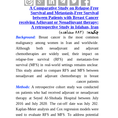
A Comparative Study on Relapse-Free
Survival and Metastasis-Free Survival
between Patients with Breast Cancer
receiving Adjuvant or Neoadjuvant therapy:
A retrospective Study in Isfahan, Iran
چکیده:
(۸۸۲ مشاهده)
Background:
Breast cancer is the most common
malignancy among women in Iran and worldwide.
Although both neoadjuvant and adjuvant
chemotherapies are widely used, their impact on
relapse-free survival (RFS) and metastasis-free
survival (MFS) in real-world settings remains unclear.
This study aimed to compare RFS and MFS between
neoadjuvant and adjuvant chemotherapy in breast
cancer patients.
Methods:
A retrospective cohort study was conducted
on patients who had received adjuvant or neoadjuvant
therapy at Seyed Al-Shohada Hospital between July
2016 and July 2020. The cut-off date was July 202.
Kaplan-Meier analysis and Cox regression models were
used to evaluate RFS and MFS. To address potential