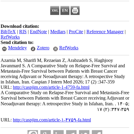
Download citation:
BibTeX
|
RIS
|
EndNote
|
Medlars
|
ProCite
|
Reference Manager
|
RefWorks
Send citation to:
Mendeley
Zotero
RefWorks
Azarnia M, Sharifi M, Rezaeian Z, Arabzadeh S, Haghjooy
Javanmard S. A Comparative Study on Relapse-Free Survival and
Metastasis-Free Survival between Patients with Breast Cancer
receiving Adjuvant or Neoadjuvant therapy: A retrospective Study
in Isfahan, Iran. Caspian J Intern Med 2026; 17 (2) :347-359
URL:
http://caspjim.com/article-1-4759-fa.html
A Comparative Study on Relapse-Free Survival and Metastasis-Free
Survival between Patients with Breast Cancer receiving Adjuvant or
Neoadjuvant therapy: A retrospective Study in Isfahan, Iran. . ۱۴۰۵;
۱۷ (۲) :۳۴۷-۳۵۹
URL:
http://caspjim.com/article-۱-۴۷۵۹-fa.html