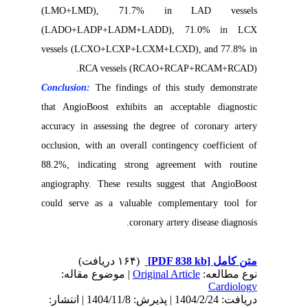
(LMO+LMD), 71.7% in LAD vessels
(LADO+LADP+LADM+LADD), 71.0% in LCX
vessels (LCXO+LCXP+LCXM+LCXD), and 77.8% in
RCA vessels (RCAO+RCAP+RCAM+RCAD).
Conclusion:
The findings of this study demonstrate
that AngioBoost exhibits an acceptable diagnostic
accuracy in assessing the degree of coronary artery
occlusion, with an overall contingency coefficient of
88.2%, indicating strong agreement with routine
angiography. These results suggest that AngioBoost
could serve as a valuable complementary tool for
coronary artery disease diagnosis.
(۱۶۴ دریافت)
[PDF 838 kb]
متن کامل
| موضوع مقاله:
Original Article
نوع مطالعه:
Cardiology
دریافت: 1404/2/24 | پذیرش: 1404/11/8 | انتشار: