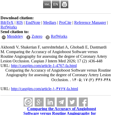
Download citation:
BibTeX
|
RIS
|
EndNote
|
Medlars
|
ProCite
|
Reference Manager
|
RefWorks
Send citation to:
Mendeley
Zotero
RefWorks
Akhondi V, Shakerian F, sarreshtehdari A, Ghobadi E, Dastmardi
M. Comparing the Accuracy of Angioboost Software versus
Routine Angiography for assessing the degree of Coronary Artery
Lesion Occlusion. Caspian J Intern Med 2026; 17 (2) :436-448
URL:
http://caspjim.com/article-1-4767-fa.html
Comparing the Accuracy of Angioboost Software versus Routine
Angiography for assessing the degree of Coronary Artery Lesion
Occlusion. . ۱۴۰۵; ۱۷ (۲) :۴۳۶-۴۴۸
URL:
http://caspjim.com/article-۱-۴۷۶۷-fa.html
Comparing the Accuracy of Angioboost
Software versus Routine Angiography for