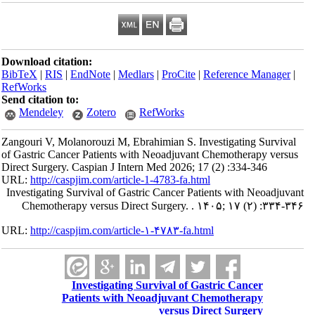
Download citation:
BibTeX
|
RIS
|
EndNote
|
Medlars
|
ProCite
|
Reference Manager
|
RefWorks
Send citation to:
Mendeley
Zotero
RefWorks
Zangouri V, Molanorouzi M, Ebrahimian S. Investigating Survival
of Gastric Cancer Patients with Neoadjuvant Chemotherapy versus
Direct Surgery. Caspian J Intern Med 2026; 17 (2) :334-346
URL:
http://caspjim.com/article-1-4783-fa.html
Investigating Survival of Gastric Cancer Patients with Neoadjuvant
Chemotherapy versus Direct Surgery. . ۱۴۰۵; ۱۷ (۲) :۳۳۴-۳۴۶
URL:
http://caspjim.com/article-۱-۴۷۸۳-fa.html
Investigating Survival of Gastric Cancer
Patients with Neoadjuvant Chemotherapy
versus Direct Surgery