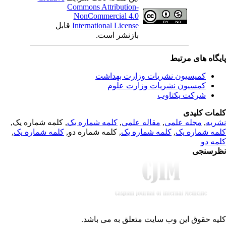
Commons Attribution-
NonCommercial 4.0
قابل
International License
بازنشر است.
یگاه های مرتبط
کمیسیون نشریات وزارت بهداشت
کمسیون نشریات وزارت علوم
شرکت یکتاوب
مات کلیدی
, کلمه شماره یک,
کلمه شماره یک
,
مقاله علمی
,
مجله علمی
,
ریه
,
کلمه شماره یک
, کلمه شماره دو,
کلمه شماره یک
,
مه شماره یک
مه دو
رسنجی
یه حقوق این وب سایت متعلق به
می باشد.