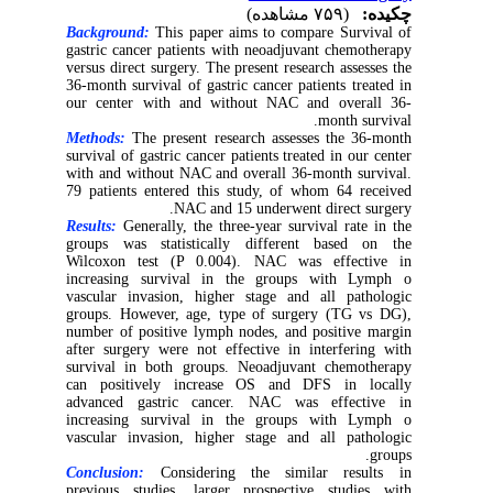
چکیده:
(۷۵۹ مشاهده)
Background:
This paper aims to compare Survival of
gastric cancer patients with neoadjuvant chemotherapy
versus direct surgery. The present research assesses the
36-month survival of gastric cancer patients treated in
our center with and without NAC and overall 36-
month survival.
Methods:
The present research assesses the 36-month
survival of gastric cancer patients treated in our center
with and without NAC and overall 36-month survival.
79 patients entered this study, of whom 64 received
NAC and 15 underwent direct surgery.
Results:
Generally, the three-year survival rate in the
groups was statistically different based on the
Wilcoxon test (P 0.004). NAC was effective in
increasing survival in the groups with Lymph o
vascular invasion, higher stage and all pathologic
groups. However, age, type of surgery (TG vs DG),
number of positive lymph nodes, and positive margin
after surgery were not effective in interfering with
survival in both groups. Neoadjuvant chemotherapy
can positively increase OS and DFS in locally
advanced gastric cancer. NAC was effective in
increasing survival in the groups with Lymph o
vascular invasion, higher stage and all pathologic
groups.
Conclusion:
Considering the similar results in
previous studies, larger prospective studies with