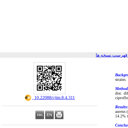
فهرست نسخه ها
Backgr
strains
Method
disc di
‎ 10.22088/cjim.8.4.311
ciprofl
Results
aureus 
14.2% t
Conclu