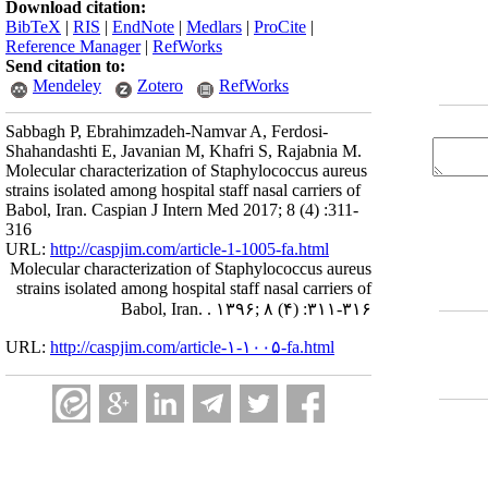
Download citation:
BibTeX
|
RIS
|
EndNote
|
Medlars
|
ProCite
|
Reference Manager
|
RefWorks
Send citation to:
Mendeley
Zotero
RefWorks
Sabbagh P, Ebrahimzadeh-Namvar A, Ferdosi-
Shahandashti E, Javanian M, Khafri S, Rajabnia M.
Molecular characterization of Staphylococcus aureus
strains isolated among hospital staff nasal carriers of
Babol, Iran. Caspian J Intern Med 2017; 8 (4) :311-
316
URL:
http://caspjim.com/article-1-1005-fa.html
Molecular characterization of Staphylococcus aureus
strains isolated among hospital staff nasal carriers of
Babol, Iran. . ۱۳۹۶; ۸ (۴) :۳۱۱-۳۱۶
URL:
http://caspjim.com/article-۱-۱۰۰۵-fa.html