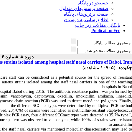
جستجو در پایگاه
صفحه پرسش‌های متداول
صفحه برترین‌های پایگاه
اطلاع‌رسانی به دوستان
بایگانی مقالات زیر چاپ
Publication Fee
دوره ۸، شماره ۴ - ( ۴-۱۳۹۶ )
strains isolated among hospital staff nasal carriers of Babol, Iran
چکیده:
(۱۰۹۰۵ مشاهده)
thcare staff can be considered as a potential source for the spread of resistan
 aureus strains isolated among the staff nasal carriers in one of the teaching
hospitals in Babol.
Hospital Babol during 2016. The antibiotic resistance pattern was performed b
lanin, vancomycin, daptomycin, oxacillin, amoxicillin, amikacin, linezolid,
lymerase chain reaction (PCR) was used to detect mecA and pvl genes. Finally,
the different SCCmec types were determined by multiplex- PCR method.
d. 28(70%) of strains were identified as methicillin-resistant Staphylococcu
iplex PCR assay, four different SCCmec types were detected as 35.7% type I,
ance pattern was observed to vancomycin, while 100% of strains were resistant
to amoxicillin.
g the staff nasal carriers via mentioned molecular characterization may lead t