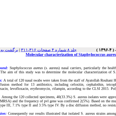
برگشت به 
|
جلد ۸ شماره ۴ صفحات ۳۱۶-۳۱۱
Molecular characterization of Staphylococcus aureus 
ound:
Staphylococcus aureus
(s. aureus) nasal carriers, particularly the heal
. The aim of this study was to determine the molecular characterization of S.
s:
A total of 120 nasal swabs were taken from the staff of Ayatollah Rouhani 
ffusion method for 13 antibiotics, including cefoxitin, cephalothin, teicop
oxacin, levofloxacin, erythromycin, rifampin, according to the CLSI 2015. Po
:
Among the 120 collected specimens, 40(33.3%) S. aureus isolates were approve
(MRSA) and the frequency of pvl gene was confirmed 2(5%). Based on the mult
ype III, 7.1% type II and 3.5% type IV. By a disc diffusion method, no resist
sion:
Consequently our results illustrated that isolated S. aureus strains amon