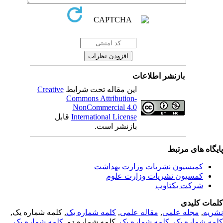
بازنشر اطلاعات
Creative
این مقاله تحت شرایط
Commons Attribution-
NonCommercial 4.0
قابل
International License
بازنشر است.
یگاه های مرتبط
کمیسیون نشریات وزارت بهداشت
کمسیون نشریات وزارت علوم
شرکت یکتاوب
مات کلیدی
, کلمه شماره یک,
کلمه شماره یک
,
مقاله علمی
,
مجله علمی
,
ریه
,
کلمه شماره یک
, کلمه شماره دو,
کلمه شماره یک
,
مه شماره یک