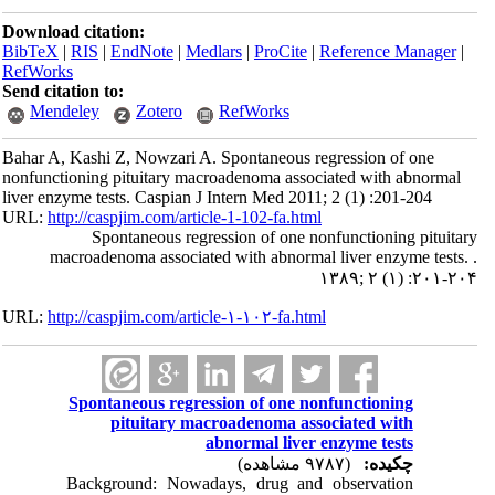
Download citation:
BibTeX
|
RIS
|
EndNote
|
Medlars
|
ProCite
|
Reference Manager
|
RefWorks
Send citation to:
Mendeley
Zotero
RefWorks
Bahar A, Kashi Z, Nowzari A. Spontaneous regression of one
nonfunctioning pituitary macroadenoma associated with abnormal
liver enzyme tests. Caspian J Intern Med 2011; 2 (1) :201-204
URL:
http://caspjim.com/article-1-102-fa.html
Spontaneous regression of one nonfunctioning pituitary
macroadenoma associated with abnormal liver enzyme tests. .
۱۳۸۹; ۲ (۱) :۲۰۱-۲۰۴
URL:
http://caspjim.com/article-۱-۱۰۲-fa.html
Spontaneous regression of one nonfunctioning
pituitary macroadenoma associated with
abnormal liver enzyme tests
چکیده:
(۹۷۸۷ مشاهده)
Background: Nowadays, drug and observation