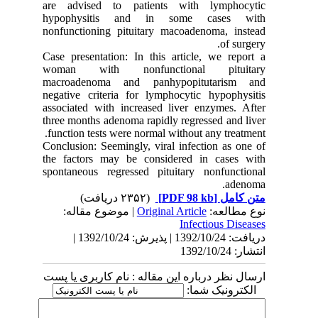
are advised to patients with lymphocytic
hypophysitis and in some cases with
nonfunctioning pituitary macoadenoma, instead
of surgery.
Case presentation: In this article, we report a
woman with nonfunctional pituitary
macroadenoma and panhypopitutarism and
negative criteria for lymphocytic hypophysitis
associated with increased liver enzymes. After
three months adenoma rapidly regressed and liver
function tests were normal without any treatment.
Conclusion: Seemingly, viral infection as one of
the factors may be considered in cases with
spontaneous regressed pituitary nonfunctional
adenoma.
(۲۳۵۲ دریافت)
[PDF 98 kb]
متن کامل
| موضوع مقاله:
Original Article
نوع مطالعه:
Infectious Diseases
دریافت: 1392/10/24 | پذیرش: 1392/10/24 |
انتشار: 1392/10/24
ارسال نظر درباره این مقاله : نام کاربری یا پست
الکترونیک شما: