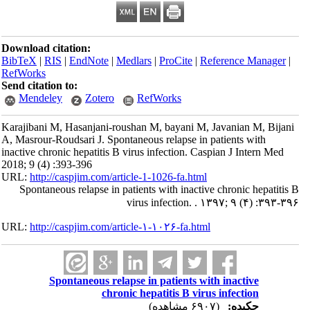
Download citation:
BibTeX
|
RIS
|
EndNote
|
Medlars
|
ProCite
|
Reference Manager
|
RefWorks
Send citation to:
Mendeley
Zotero
RefWorks
Karajibani M, Hasanjani-roushan M, bayani M, Javanian M, Bijani
A, Masrour-Roudsari J. Spontaneous relapse in patients with
inactive chronic hepatitis B virus infection. Caspian J Intern Med
2018; 9 (4) :393-396
URL:
http://caspjim.com/article-1-1026-fa.html
Spontaneous relapse in patients with inactive chronic hepatitis B
virus infection. . ۱۳۹۷; ۹ (۴) :۳۹۳-۳۹۶
URL:
http://caspjim.com/article-۱-۱۰۲۶-fa.html
Spontaneous relapse in patients with inactive
chronic hepatitis B virus infection
چکیده:
(۶۹۰۷ مشاهده)