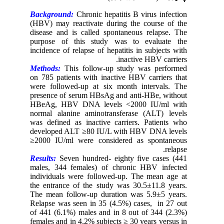
Background:
Chronic hepatitis B virus infection
(HBV) may reactivate during the course of the
disease and is called spontaneous relapse. The
purpose of this study was to evaluate the
incidence of relapse of hepatitis in subjects with
inactive HBV carriers.
Methods:
This follow-up study was performed
on 785 patients with inactive HBV carriers that
were followed-up at six month intervals. The
presence of serum HBsAg and anti-HBe, without
HBeAg, HBV DNA levels <2000 IU/ml with
normal alanine aminotransferase (ALT) levels
was defined as inactive carriers. Patients who
developed ALT ≥80 IU/L with HBV DNA levels
≥2000 IU/ml were considered as spontaneous
relapse.
Results:
Seven hundred- eighty five cases (441
males, 344 females) of chronic HBV infected
individuals were followed-up. The mean age at
the entrance of the study was 30.5±11.8 years.
The mean follow-up duration was 5.9±5 years.
Relapse was seen in 35 (4.5%) cases, in 27 out
of 441 (6.1%) males and in 8 out of 344 (2.3%)
females and in 4.2% subjects ≥ 30 years versus in