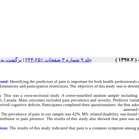
برگشت به 
|
جلد ۹ شماره ۳ صفحات ۲۵۱-۲۴۴
ound:
Identifying the predictors of pain is important for both health professionals
 limitations and participation restrictions. The objective of this study was to deter
s
:
This was a cross-sectional study. A center-stratified random sample includin
, Canada. Main outcomes included pain prevalence and severity. Predictor variable
eived cognitive deficits. Participants completed three questionnaires: the first as
assessed 
The prevalence of pain in our sample was 42%.
MS- related disability
was found t
tributor to pain presence. The results of this study also showed that pain was as
ions:
The
results of this study indicated that pain is a common symptom among p