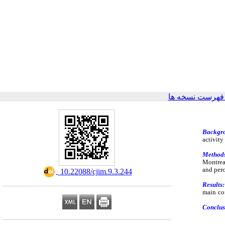
فهرست نسخه ها
Backgr
activity
Method
Montreal
and perc
‎ 10.22088/cjim.9.3.244
Results:
main con
Conclus