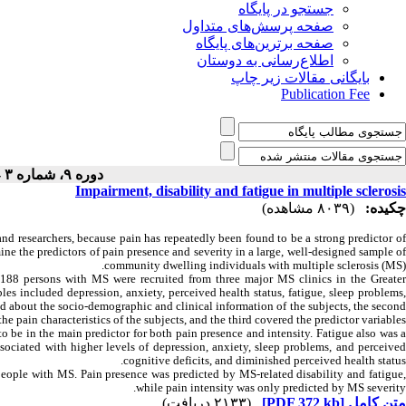
جستجو در پایگاه
صفحه پرسش‌های متداول
صفحه برترین‌های پایگاه
اطلاع‌رسانی به دوستان
بایگانی مقالات زیر چاپ
Publication Fee
دوره ۹، شماره ۳ - ( ۲-۱۳۹۷ )
Impairment, disability and fatigue in multiple sclerosis
چکیده:
(۸۰۳۹ مشاهده)
 and researchers, because pain has repeatedly been found to be a strong predictor o
mine the predictors of pain presence and severity in a large, well-designed sample of
community dwelling individuals with
multiple
sclerosis
(MS).
g 188 persons with MS were recruited from three major MS clinics in the Greate
s included depression, anxiety, perceived health status, fatigue, sleep problems,
ked about the socio-demographic and clinical information of the subjects, the second
the pain characteristics of the subjects, and the third covered the predictor variables.
o be in the main predictor for both pain presence and intensity. Fatigue also was 
sociated with higher levels of depression, anxiety, sleep problems, and perceived
cognitive deficits, and diminished perceived health status.
eople with MS. Pain presence was predicted by MS-related disability and fatigue
while pain intensity was only predicted by MS severity.
(۲۱۳۳ دریافت)
[PDF 372 kb]
متن کامل