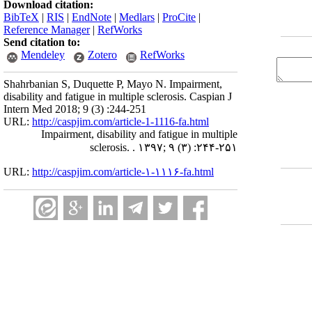
Download citation:
BibTeX
|
RIS
|
EndNote
|
Medlars
|
ProCite
|
Reference Manager
|
RefWorks
Send citation to:
Mendeley
Zotero
RefWorks
Shahrbanian S, Duquette P, Mayo N. Impairment,
disability and fatigue in multiple sclerosis. Caspian J
Intern Med 2018; 9 (3) :244-251
URL:
http://caspjim.com/article-1-1116-fa.html
Impairment, disability and fatigue in multiple
sclerosis. . ۱۳۹۷; ۹ (۳) :۲۴۴-۲۵۱
URL:
http://caspjim.com/article-۱-۱۱۱۶-fa.html