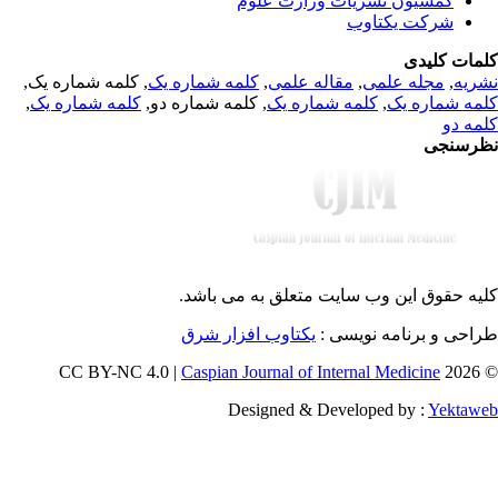
کمسیون نشریات وزارت علوم
شرکت یکتاوب
مات کلیدی
, کلمه شماره یک,
کلمه شماره یک
,
مقاله علمی
,
مجله علمی
,
ریه
,
کلمه شماره یک
, کلمه شماره دو,
کلمه شماره یک
,
مه شماره یک
مه دو
رسنجی
یه حقوق این وب سایت متعلق به
می باشد.
طراحی و برنامه نویسی
یکتاوب افزار شرق
Caspian Journal of Internal Medicine
© 202
Designed & Developed by :
Yektaw