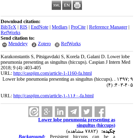
Download citation:
BibTeX
|
RIS
|
EndNote
|
Medlars
|
ProCite
|
Reference Manager
|
RefWorks
Send citation to:
Mendeley
Zotero
RefWorks
Karakonstantis S, Pitsigavdaki S, Korela D, Galani D. Lower lobe
pneumonia presenting as singultus (hiccups). Caspian J Intern Med
2018; 9 (4) :403-405
URL:
http://caspjim.com/article-1-1160-fa.html
Lower lobe pneumonia presenting as singultus (hiccups). . ۱۳۹۷; ۹
(۴) :۴۰۳-۴۰۵
URL:
http://caspjim.com/article-۱-۱۱۶۰-fa.html
Lower lobe pneumonia presenting as
singultus (hiccups)
چکیده:
(۷۸۸۲ مشاهده)
Background:
Persistent hiccups can be a