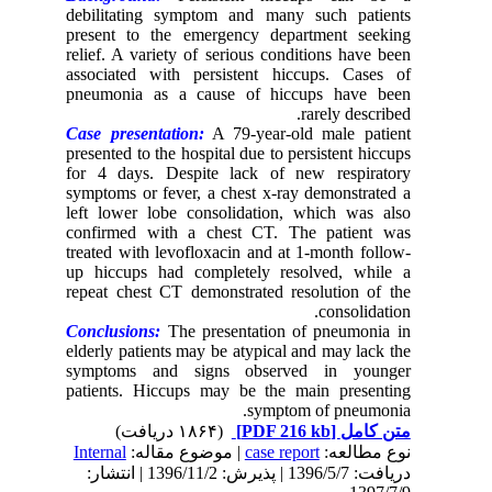
debilitating symptom and many such patients
present to the emergency department seeking
relief. A variety of serious conditions have been
associated with persistent hiccups. Cases of
pneumonia as a cause of hiccups have been
rarely described.
Case presentation:
A 79-year-old male patient
presented to the hospital due to persistent hiccups
for 4 days. Despite lack of new respiratory
symptoms or fever, a chest x-ray demonstrated a
left lower lobe consolidation, which was also
confirmed with a chest CT. The patient was
treated with levofloxacin and at 1-month follow-
up hiccups had completely resolved, while a
repeat chest CT demonstrated resolution of the
consolidation.
Conclusions:
The presentation of pneumonia in
elderly patients may be atypical and may lack the
symptoms and signs observed in younger
patients. Hiccups may be the main presenting
symptom of pneumonia.
(۱۸۶۴ دریافت)
[PDF 216 kb]
متن کامل
Internal
| موضوع مقاله:
case report
نوع مطالعه:
دریافت: 1396/5/7 | پذیرش: 1396/11/2 | انتشار: