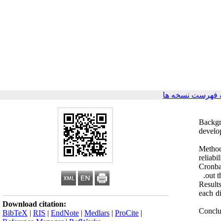
 فهرست نسخه ها
Backgr
develo
Method
reliabi
Cronba
out t
Results
each d
Download citation:
Conclu
BibTeX
|
RIS
|
EndNote
|
Medlars
|
ProCite
|