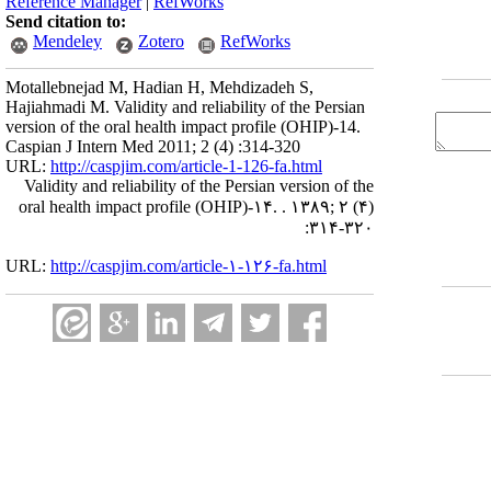
Reference Manager
|
RefWorks
Send citation to:
Mendeley
Zotero
RefWorks
Motallebnejad M, Hadian H, Mehdizadeh S,
Hajiahmadi M. Validity and reliability of the Persian
version of the oral health impact profile (OHIP)-14.
Caspian J Intern Med 2011; 2 (4) :314-320
URL:
http://caspjim.com/article-1-126-fa.html
Validity and reliability of the Persian version of the
oral health impact profile (OHIP)-۱۴. . ۱۳۸۹; ۲ (۴)
:۳۱۴-۳۲۰
URL:
http://caspjim.com/article-۱-۱۲۶-fa.html