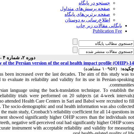
جستجو در پایگاه
صفحه پرسش‌های متداول
صفحه برترین‌های پایگاه
اطلاع‌رسانی به دوستان
بایگانی مقالات زیر چاپ
Publication Fee
دوره ۲، شماره ۴ - ( ۱۰-۱۳۸۹ )
ty of the Persian version of the oral health impact profile (OHIP)-14
چکیده:
(۱۰۹۵۷ مشاهده)
has been increased over the last decades. The aim of this study was to
 evaluate its reliability and validity for its use in Persian-speaking
communities.
ian language using the back-translation technique. To establish the
 reliability trials were performed on 20 subjects (at 4-week intervals)
 attended Health Care Centers in Sari and Babol were recruited to fill
t. The socio-demographic and oral health information was also collected.
 the main study, Cronbach’s reliability coefficient for all 14 questions in
ent showed significantly higher OHIP scores than the individuals not
teeth, negative self-perceived oral had significantly higher OHIP scores.
ate instrument with acceptable reliability and validity for measuring
oral health–related quality of life.