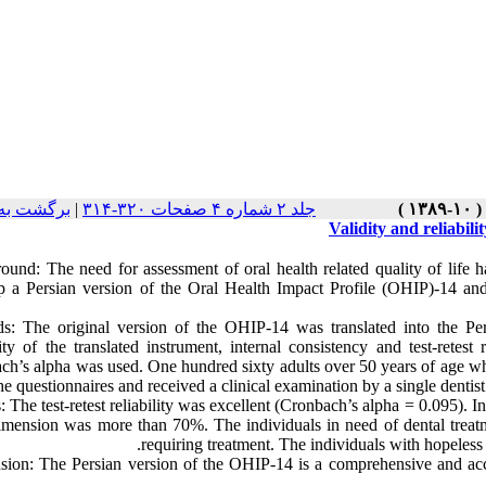
برگشت به
|
جلد ۲ شماره ۴ صفحات ۳۲۰-۳۱۴
Validity and reliabili
ound: The need for assessment of oral health related quality of life 
p a Persian version of the Oral Health Impact Profile (OHIP)-14 and to
s: The original version of the OHIP-14 was translated into the Pers
lity of the translated instrument, internal consistency and test-retest
ch’s alpha was used. One hundred sixty adults over 50 years of age who
he questionnaires and received a clinical examination by a single dentis
: The test-retest reliability was excellent (Cronbach’s alpha = 0.095). In
imension was more than 70%. The individuals in need of dental treatm
requiring treatment. The individuals with hopeless 
sion: The Persian version of the OHIP-14 is a comprehensive and accur