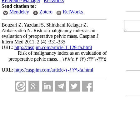
Reference Manager
|
RefWorks
Send citation to:
Mendeley
Zotero
RefWorks
Bouzari Z, Yazdani S, Shirkhani Kelagar Z,
Abbaszadeh N. Risk of malignancy index as an
evaluation of preoperative pelvic mass. Caspian J
Intern Med 2011; 2 (4) :331-335
URL:
http://caspjim.com/article-1-129-fa.html
Risk of malignancy index as an evaluation of
preoperative pelvic mass. . ۱۳۸۹; ۲ (۴) :۳۳۱-۳۳۵
URL:
http://caspjim.com/article-۱-۱۲۹-fa.html