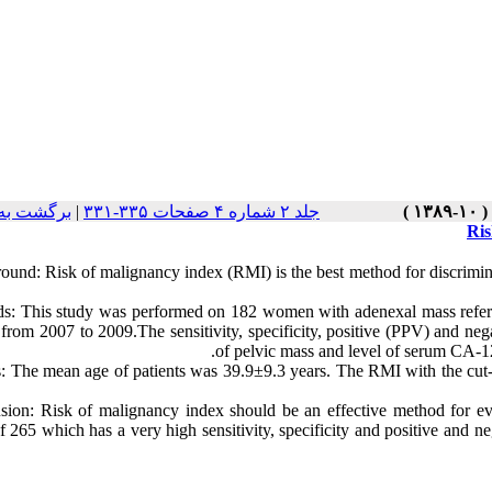
برگشت به
|
جلد ۲ شماره ۴ صفحات ۳۳۵-۳۳۱
Ris
ound: Risk of malignancy index (RMI) is the best method for discrimin
s: This study was performed on 182 women with adenexal mass referr
 from 2007 to 2009.The sensitivity, specificity, positive (PPV) and ne
of pelvic mass and level of serum CA-1
s: The mean age of patients was 39.9±9.3 years. The RMI with the cut-o
sion: Risk of malignancy index should be an effective method for eva
f 265 which has a very high sensitivity, specificity and positive and n