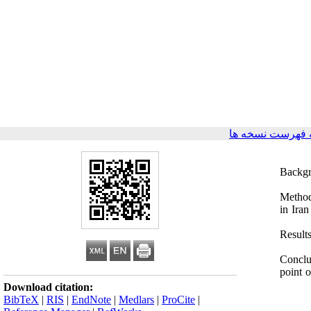
 فهرست نسخه ها
Backgr
Method
in Iran
Result
Conclu
point o
Download citation:
BibTeX
|
RIS
|
EndNote
|
Medlars
|
ProCite
|