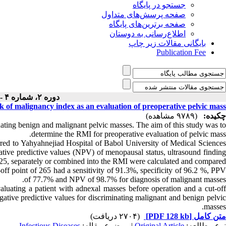
جستجو در پایگاه
صفحه پرسش‌های متداول
صفحه برترین‌های پایگاه
اطلاع‌رسانی به دوستان
بایگانی مقالات زیر چاپ
Publication Fee
دوره ۲، شماره ۴ - ( ۱۰-۱۳۸۹ )
k of malignancy index as an evaluation of preoperative pelvic mass
چکیده:
(۹۷۸۹ مشاهده)
ating benign and malignant pelvic masses. The aim of this study was to
determine the RMI for preoperative evaluation of pelvic mass.
ed to Yahyahnejiad Hospital of Babol University of Medical Sciences
gative predictive values (NPV) of menopausal status, ultrasound finding
25, separately or combined into the RMI were calculated and compared.
ff point of 265 had a sensitivity of 91.3%, specificity of 96.2 %, PPV
of 77.7% and NPV of 98.7% for diagnosis of malignant masses.
luating a patient with adnexal masses before operation and a cut-off
egative predictive values for discriminating malignant and benign pelvic
masses.
(۲۷۰۴ دریافت)
[PDF 128 kb]
متن کامل
Infectious Diseases
| موضوع مقاله:
Original Article
نوع مطالعه: