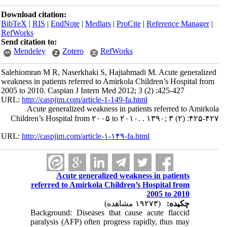
Download citation:
BibTeX
|
RIS
|
EndNote
|
Medlars
|
ProCite
|
Reference Manager
|
RefWorks
Send citation to:
Mendeley
Zotero
RefWorks
Salehiomran M R, Naserkhaki S, Hajiahmadi M. Acute generalized
weakness in patients referred to Amirkola Children’s Hospital from
2005 to 2010. Caspian J Intern Med 2012; 3 (2) :425-427
URL:
http://caspjim.com/article-1-149-fa.html
Acute generalized weakness in patients referred to Amirkola
Children’s Hospital from ۲۰۰۵ to ۲۰۱۰. . ۱۳۹۰; ۳ (۲) :۴۲۵-۴۲۷
URL:
http://caspjim.com/article-۱-۱۴۹-fa.html
Acute generalized weakness in patients
referred to Amirkola Children’s Hospital from
2005 to 2010
چکیده:
(۱۹۲۷۳ مشاهده)
Background: Diseases that cause acute flaccid
paralysis (AFP) often progress rapidly, thus may