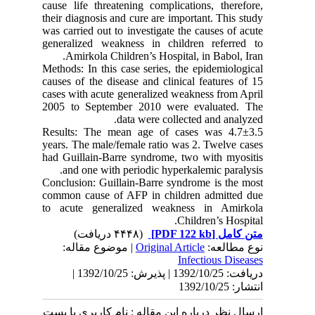
cause life threatening complications, therefore,
their diagnosis and cure are important. This study
was carried out to investigate the causes of acute
generalized weakness in children referred to
Amirkola Children’s Hospital, in Babol, Iran.
Methods: In this case series, the epidemiological
causes of the disease and clinical features of 15
cases with acute generalized weakness from April
2005 to September 2010 were evaluated. The
data were collected and analyzed.
Results: The mean age of cases was 4.7±3.5
years. The male/female ratio was 2. Twelve cases
had Guillain-Barre syndrome, two with myositis
and one with periodic hyperkalemic paralysis.
Conclusion: Guillain-Barre syndrome is the most
common cause of AFP in children admitted due
to acute generalized weakness in Amirkola
Children’s Hospital.
(۴۴۴۸ دریافت)
[PDF 122 kb]
متن کامل
| موضوع مقاله:
Original Article
نوع مطالعه:
Infectious Diseases
دریافت: 1392/10/25 | پذیرش: 1392/10/25 |
انتشار: 1392/10/25
ارسال نظر درباره این مقاله : نام کاربری یا پست