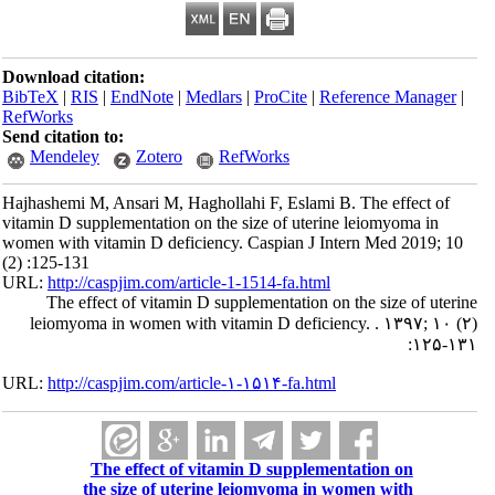
Download citation:
BibTeX
|
RIS
|
EndNote
|
Medlars
|
ProCite
|
Reference Manager
|
RefWorks
Send citation to:
Mendeley
Zotero
RefWorks
Hajhashemi M, Ansari M, Haghollahi F, Eslami B. The effect of
vitamin D supplementation on the size of uterine leiomyoma in
women with vitamin D deficiency. Caspian J Intern Med 2019; 10
(2) :125-131
URL:
http://caspjim.com/article-1-1514-fa.html
The effect of vitamin D supplementation on the size of uterine
leiomyoma in women with vitamin D deficiency. . ۱۳۹۷; ۱۰ (۲)
:۱۲۵-۱۳۱
URL:
http://caspjim.com/article-۱-۱۵۱۴-fa.html
The effect of vitamin D supplementation on
the size of uterine leiomyoma in women with