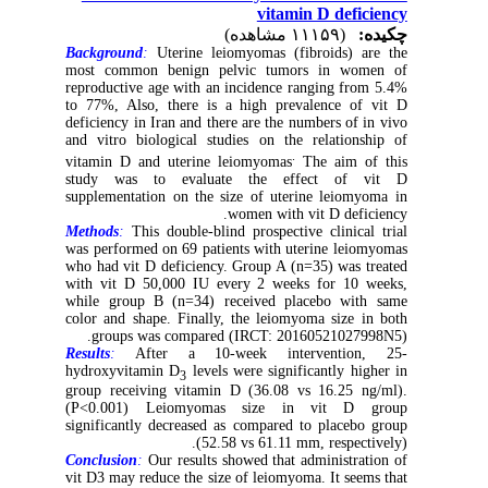
vitamin D deficiency
چکیده:
(۱۱۱۵۹ مشاهده)
Background
:
Uterine leiomyomas (fibroids) are the
most common benign pelvic tumors in women of
reproductive age with an incidence ranging from 5.4%
to 77%, Also, there is a high prevalence of vit D
deficiency in Iran and there are the numbers of in vivo
and vitro biological studies on the relationship of
.
vitamin D and uterine leiomyomas
The aim of this
study was to evaluate the effect of vit D
supplementation on the size of uterine leiomyoma in
women with vit D deficiency.
Methods
:
This double-blind prospective clinical trial
was performed on 69 patients with uterine leiomyomas
who had vit D deficiency. Group A (n=35) was treated
with vit D 50,000 IU every 2 weeks for 10 weeks,
while group B (n=34) received placebo with same
color and shape. Finally, the leiomyoma size in both
groups was compared (IRCT: 20160521027998N5).
Results
:
After a 10-week intervention, 25-
hydroxyvitamin D
levels were significantly higher in
3
group receiving vitamin D (36.08 vs 16.25 ng/ml).
(P<0.001) Leiomyomas size in vit D group
significantly decreased as compared to placebo group
(52.58 vs 61.11 mm, respectively).
Conclusion
:
Our results showed that administration of
vit D3 may reduce the size of leiomyoma. It seems that