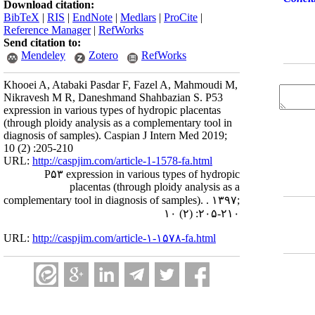
Download citation:
BibTeX
|
RIS
|
EndNote
|
Medlars
|
ProCite
|
Reference Manager
|
RefWorks
Send citation to:
Mendeley
Zotero
RefWorks
Khooei A, Atabaki Pasdar F, Fazel A, Mahmoudi M,
Nikravesh M R, Daneshmand Shahbazian S. P53
expression in various types of hydropic placentas
(through ploidy analysis as a complementary tool in
diagnosis of samples). Caspian J Intern Med 2019;
10 (2) :205-210
URL:
http://caspjim.com/article-1-1578-fa.html
P۵۳ expression in various types of hydropic
placentas (through ploidy analysis as a
complementary tool in diagnosis of samples). . ۱۳۹۷;
۱۰ (۲) :۲۰۵-۲۱۰
URL:
http://caspjim.com/article-۱-۱۵۷۸-fa.html