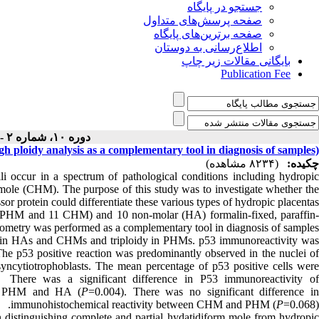
جستجو در پایگاه
صفحه پرسش‌های متداول
صفحه برترین‌های پایگاه
اطلاع‌رسانی به دوستان
بایگانی مقالات زیر چاپ
Publication Fee
دوره ۱۰، شماره ۲ - ( ۱۲-۱۳۹۷ )
gh ploidy analysis as a complementary tool in diagnosis of samples)
چکیده:
(۸۲۳۴ مشاهده)
lli occur in a spectrum of pathological conditions including hydropi
mole (CHM). The purpose of this study was to investigate whether the
r protein could differentiate these various types of hydropic placentas.
 PHM and 11 CHM) and 10 non-molar (HA) formalin-fixed, paraffin-
tometry was performed as a complementary tool in diagnosis of samples.
y in HAs and CHMs and triploidy in PHMs. p53 immunoreactivity was
. The p53 positive reaction was predominantly observed in the nuclei of
n syncytiotrophoblasts. The mean percentage of p53 positive cells were
ere was a significant difference in P53 immunoreactivity of
en PHM and HA (
P
=0.004). There was no significant difference i
immunohistochemical reactivity between CHM and PHM (
P
=0.068).
 distinguishing complete and partial hydatidiform mole from hydropi