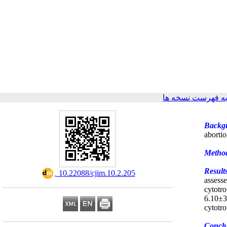
ه فهرست نسخه ها
Backg
aborti
Metho
Result
‎ 10.22088/cjim.10.2.205
assess
cytotr
6.10±
cytot
Concl