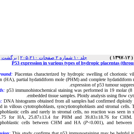
برگشت ب
|
جلد ۱۰ شماره ۲ صفحات ۲۱۰-۲۰۵
P53 expression in various types of hydropic placentas (throu
round
:
Placentas characterized by hydropic swelling of chorionic vi
on (HA), partial hydatidiform mole (PHM) and complete hydatidiform 
expression of p53 tumour suppresso
ds
:
p53 immunohistochemical staining was performed in 19 molar (8
embedded tissue samples. Ploidy analysis using flow cy
s
:
DNA histograms obtained from all samples had confirmed diploid
ed in villous cytotrophoblasts, syncytiotrophoblasts and stromal cells
ophoblastic cells and rarely in stromal cells, no reaction was seen i
3.75 for HA, 25.87±13.4 for PHM and 39.83±18.76 for CHM. Th
rophoblastic cells between CHM and HA (
P
<0.001), and betwe
usion
:
This study confirms that p53 immunostaining may be helpful in