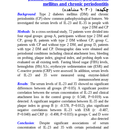
mellitus and chronic periodontitis
چکیده:
(۹۰۳۰ مشاهده)
Background
:
Type 2 diabetes mellitus (DM) and chronic
periodontitis (CP) show common pathophysiological features. We
investigated the serum levels of IL-23 and IL-35 in people with
type 2 DM and CP.
Methods
:
In a cross-sectional study, 72 patients were divided into
four equal groups: group A, participants without type 2 DM and
CP; group B, patients with type 2 DM without CP; group C,
patients with CP and without type 2 DM; and group D, patients
with type 2 DM and CP. Demographic data were obtained and
periodontal conditions including clinical attachment loss, bleeding
on probing, plaque index, gingival index, and probing depth was
evaluated on all existing teeth. Fasting blood sugar (FBS) levels,
hemoglobin (Hb) A1c, erythrocyte sedimentation rate (ESR) and
C-reactive protein (CRP) were assessed. In addition, serum levels
of IL-23 and 35 were measured using enzyme-linked
immunosorbent assay.
Results
:
The serum levels of IL-23 and 35 showed no significant
differences between all groups (P>0.05). A significant positive
correlation between the serum concentration of IL-23 and clinical
attachment loss in the control group (r: 0.548, P=0.019) was
detected. A significant negative correlation between IL-35 and the
plaque index in group B (r: -0.578, P=0.012), plus significant
negative correlations between IL-23 with ESR (r: -0.487,
P=0.040) and CRP (r: -0.498, P=0.035) in groups C and D were
also detected.
Conclusion
:
Despite significant associations of serum
concentration of IL-23 and 35 with certain periodontal and