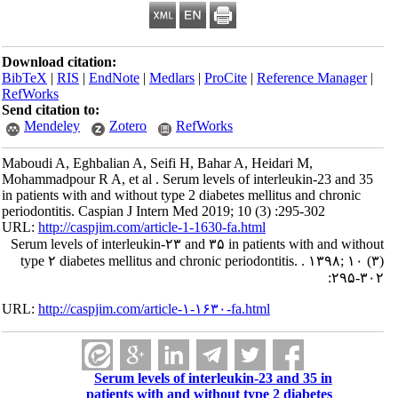
Download citation:
BibTeX
|
RIS
|
EndNote
|
Medlars
|
ProCite
|
Reference Manager
|
RefWorks
Send citation to:
Mendeley
Zotero
RefWorks
Maboudi A, Eghbalian A, Seifi H, Bahar A, Heidari M,
Mohammadpour R A, et al . Serum levels of interleukin-23 and 35
in patients with and without type 2 diabetes mellitus and chronic
periodontitis. Caspian J Intern Med 2019; 10 (3) :295-302
URL:
http://caspjim.com/article-1-1630-fa.html
Serum levels of interleukin-۲۳ and ۳۵ in patients with and without
type ۲ diabetes mellitus and chronic periodontitis. . ۱۳۹۸; ۱۰ (۳)
:۲۹۵-۳۰۲
URL:
http://caspjim.com/article-۱-۱۶۳۰-fa.html
Serum levels of interleukin-23 and 35 in
patients with and without type 2 diabetes