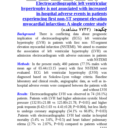
Electrocardiographic left ventricular
hypertrophy is not associated with increased
in-hospital adverse events in patients
experiencing first non-ST segment elevation
myocardial infarction: A single center study
چکیده:
(۷۷۴۲ مشاهده)
Background
:
There is conflicting data about prognostic
implication of electrocardiographic (ECG) left ventricular
hypertrophy (LVH) in patients with first non- ST-segment
elevation myocardial infarction (NSTEMI). We aimed to examine
the association of left ventricular hypertrophy (LVH) on
admission electrocardiogram with adverse outcomes in patients
with NSTEMI.
Methods
:
In the present study, 460 patients (77.5% males with
mean age of 65.44±13.15 years) with first NSTEMI were
evaluated. ECG left ventricular hypertrophy (LVH) was
diagnosed based on Sokolow-Lyon voltage criteria. Baseline
laboratory and clinical results, angiographic data, as well as in-
hospital adverse events were compared between the patients with
and without LVH.
Results
:
Electrocardiographic LVH was observed in 74 (16.1%)
patients. Patients with LVH had higher admission systolic blood
pressure (132.91±21.08 vs 125.80±21.78; P=0.01) and higher
peak troponin (6.42±1.03 vs 4.41±0.28; P=0.004), but less likely
to undergo coronary angiography (54.1% vs 66.8%; P=0.03)
.Patients with electrocardiographic LVH had similar in-hospital
mortality (5.4% vs 3.6%, P=0.5) and heart failure/ pulmonary
edema (2.7% vs 2.07%, P=0.6) compared to patients without