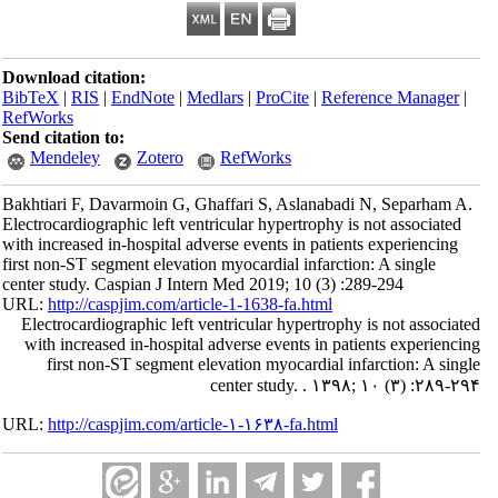
Download citation:
BibTeX
|
RIS
|
EndNote
|
Medlars
|
ProCite
|
Reference Manager
|
RefWorks
Send citation to:
Mendeley
Zotero
RefWorks
Bakhtiari F, Davarmoin G, Ghaffari S, Aslanabadi N, Separham A.
Electrocardiographic left ventricular hypertrophy is not associated
with increased in-hospital adverse events in patients experiencing
first non-ST segment elevation myocardial infarction: A single
center study. Caspian J Intern Med 2019; 10 (3) :289-294
URL:
http://caspjim.com/article-1-1638-fa.html
Electrocardiographic left ventricular hypertrophy is not associated
with increased in-hospital adverse events in patients experiencing
first non-ST segment elevation myocardial infarction: A single
center study. . ۱۳۹۸; ۱۰ (۳) :۲۸۹-۲۹۴
URL:
http://caspjim.com/article-۱-۱۶۳۸-fa.html