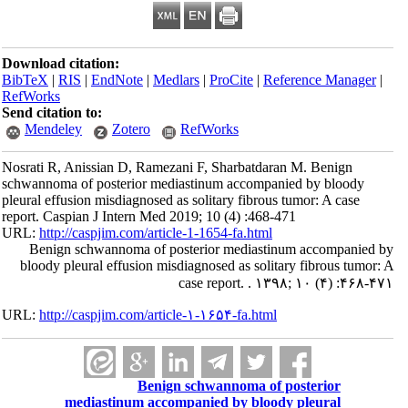
Download citation:
BibTeX
|
RIS
|
EndNote
|
Medlars
|
ProCite
|
Reference Manager
|
RefWorks
Send citation to:
Mendeley
Zotero
RefWorks
Nosrati R, Anissian D, Ramezani F, Sharbatdaran M. Benign
schwannoma of posterior mediastinum accompanied by bloody
pleural effusion misdiagnosed as solitary fibrous tumor: A case
report. Caspian J Intern Med 2019; 10 (4) :468-471
URL:
http://caspjim.com/article-1-1654-fa.html
Benign schwannoma of posterior mediastinum accompanied by
bloody pleural effusion misdiagnosed as solitary fibrous tumor: A
case report. . ۱۳۹۸; ۱۰ (۴) :۴۶۸-۴۷۱
URL:
http://caspjim.com/article-۱-۱۶۵۴-fa.html
Benign schwannoma of posterior
mediastinum accompanied by bloody pleural