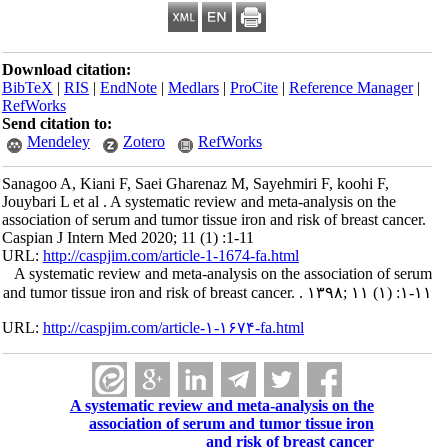
Download citation:
BibTeX
|
RIS
|
EndNote
|
Medlars
|
ProCite
|
Reference Manager
|
RefWorks
Send citation to:
Mendeley
Zotero
RefWorks
Sanagoo A, Kiani F, Saei Gharenaz M, Sayehmiri F, koohi F,
Jouybari L et al . A systematic review and meta-analysis on the
association of serum and tumor tissue iron and risk of breast cancer.
Caspian J Intern Med 2020; 11 (1) :1-11
URL:
http://caspjim.com/article-1-1674-fa.html
A systematic review and meta-analysis on the association of serum
and tumor tissue iron and risk of breast cancer. . ۱۳۹۸; ۱۱ (۱) :۱-۱۱
URL:
http://caspjim.com/article-۱-۱۶۷۴-fa.html
A systematic review and meta-analysis on the
association of serum and tumor tissue iron
and risk of breast cancer