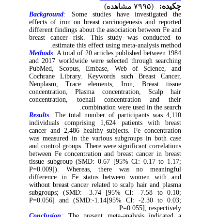
چکیده:
(۷۹۹۵ مشاهده)
Background
:
Some studies have investigated the
effects of iron on breast carcinogenesis and reported
different findings about the association between Fe and
breast cancer risk. This study was conducted to
estimate this effect using meta-analysis method.
Methods
:
A total of 20 articles published between 1984
and 2017 worldwide were selected through searching
PubMed, Scopus, Embase, Web of Science, and
Cochrane Library. Keywords such Breast Cancer,
Neoplasm, Trace elements, Iron, Breast tissue
concentration, Plasma concentration, Scalp hair
concentration, toenail concentration and their
combination were used in the search.
Results
:
The total number of participants was 4,110
individuals comprising 1,624 patients with breast
cancer and 2,486 healthy subjects. Fe concentration
was measured in the various subgroups in both case
and control groups. There were significant correlations
between Fe concentration and breast cancer in breast
tissue subgroup (SMD: 0.67 [95% CI: 0.17 to 1.17;
P=0.009]). Whereas, there was no meaningful
difference in Fe status between women with and
without breast cancer related to scalp hair and plasma
subgroups; (SMD: -3.74 [95% CI: -7.58 to 0.10;
P=0.056] and (SMD:-1.14[95% CI: -2.30 to 0.03;
P=0.055], respectively.
Conclusion
:
The present meta-analysis indicated a