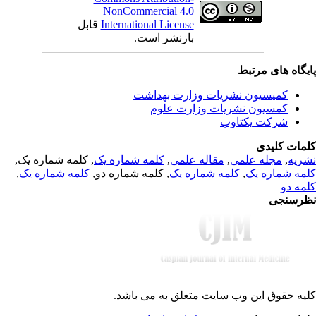
NonCommercial 4.0
قابل
International License
بازنشر است.
یگاه های مرتبط
کمیسیون نشریات وزارت بهداشت
کمسیون نشریات وزارت علوم
شرکت یکتاوب
مات کلیدی
, کلمه شماره یک,
کلمه شماره یک
,
مقاله علمی
,
مجله علمی
,
ریه
,
کلمه شماره یک
, کلمه شماره دو,
کلمه شماره یک
,
مه شماره یک
مه دو
رسنجی
یه حقوق این وب سایت متعلق به
می باشد.