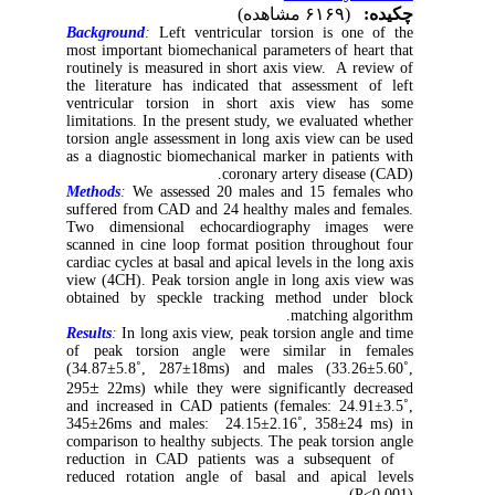
چکیده:
(۶۱۶۹ مشاهده)
Background
:
Left ventricular torsion is one of the
most important biomechanical parameters of heart that
routinely is measured in short axis view. A review of
the literature has indicated that assessment of left
ventricular torsion in short axis view has some
limitations. In the present study, we evaluated whether
torsion angle assessment in long axis view can be used
as a diagnostic biomechanical marker in patients with
coronary artery disease (CAD).
Methods
:
We assessed 20 males and 15 females who
suffered from CAD and 24 healthy males and females.
Two dimensional echocardiography images were
scanned in cine loop format position throughout four
cardiac cycles at basal and apical levels in the long axis
view (4CH). Peak torsion angle in long axis view was
obtained by speckle tracking method under block
matching algorithm.
Results
:
In long axis view, peak torsion angle and time
of peak torsion angle were similar in females
(34.87
±
5.8˚, 287
±
18ms) and males (33.26
±
5.60˚,
±
295
22ms) while they were significantly decreased
and increased in CAD patients (females: 24.91
±
3.5˚,
345
±
26ms and males: 24.15
±
2.16˚, 358
±
24 ms) in
comparison to healthy subjects. The peak torsion angle
reduction in CAD patients was a subsequent of
reduced rotation angle of basal and apical levels
(P<0.001).