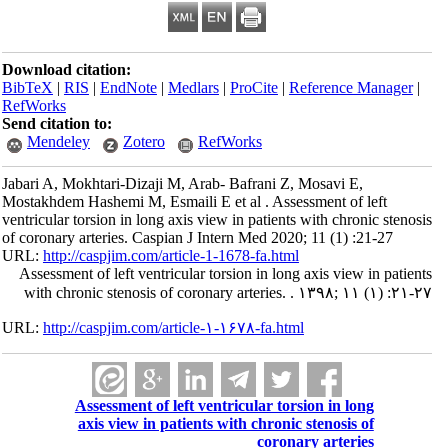
Download citation:
BibTeX
|
RIS
|
EndNote
|
Medlars
|
ProCite
|
Reference Manager
|
RefWorks
Send citation to:
Mendeley
Zotero
RefWorks
Jabari A, Mokhtari-Dizaji M, Arab- Bafrani Z, Mosavi E,
Mostakhdem Hashemi M, Esmaili E et al . Assessment of left
ventricular torsion in long axis view in patients with chronic stenosis
of coronary arteries. Caspian J Intern Med 2020; 11 (1) :21-27
URL:
http://caspjim.com/article-1-1678-fa.html
Assessment of left ventricular torsion in long axis view in patients
with chronic stenosis of coronary arteries. . ۱۳۹۸; ۱۱ (۱) :۲۱-۲۷
URL:
http://caspjim.com/article-۱-۱۶۷۸-fa.html
Assessment of left ventricular torsion in long
axis view in patients with chronic stenosis of
coronary arteries