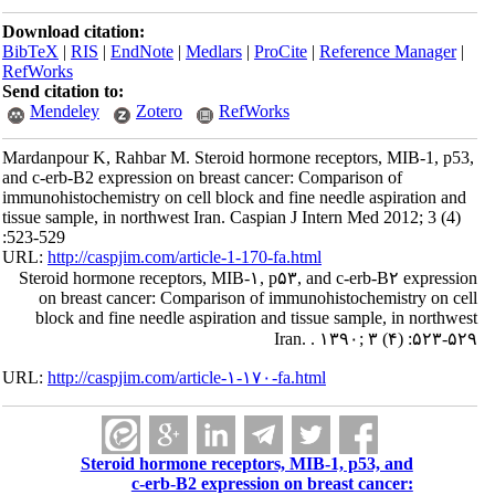
Download citation:
BibTeX
|
RIS
|
EndNote
|
Medlars
|
ProCite
|
Reference Manager
|
RefWorks
Send citation to:
Mendeley
Zotero
RefWorks
Mardanpour K, Rahbar M. Steroid hormone receptors, MIB-1, p53,
and c-erb-B2 expression on breast cancer: Comparison of
immunohistochemistry on cell block and fine needle aspiration and
tissue sample, in northwest Iran. Caspian J Intern Med 2012; 3 (4)
:523-529
URL:
http://caspjim.com/article-1-170-fa.html
Steroid hormone receptors, MIB-۱, p۵۳, and c-erb-B۲ expression
on breast cancer: Comparison of immunohistochemistry on cell
block and fine needle aspiration and tissue sample, in northwest
Iran. . ۱۳۹۰; ۳ (۴) :۵۲۳-۵۲۹
URL:
http://caspjim.com/article-۱-۱۷۰-fa.html
Steroid hormone receptors, MIB-1, p53, and
c-erb-B2 expression on breast cancer: