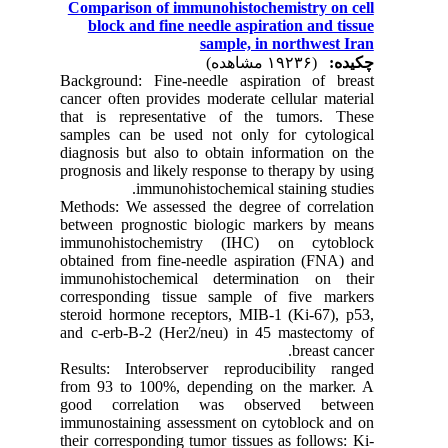
Comparison of immunohistochemistry on cell
block and fine needle aspiration and tissue
sample, in northwest Iran
چکیده:
(۱۹۲۳۶ مشاهده)
Background: Fine-needle aspiration of breast
cancer often provides moderate cellular material
that is representative of the tumors. These
samples can be used not only for cytological
diagnosis but also to obtain information on the
prognosis and likely response to therapy by using
immunohistochemical staining studies.
Methods: We assessed the degree of correlation
between prognostic biologic markers by means
immunohistochemistry (IHC) on cytoblock
obtained from fine-needle aspiration (FNA) and
immunohistochemical determination on their
corresponding tissue sample of five markers
steroid hormone receptors, MIB-1 (Ki-67), p53,
and c-erb-B-2 (Her2/neu) in 45 mastectomy of
breast cancer.
Results: Interobserver reproducibility ranged
from 93 to 100%, depending on the marker. A
good correlation was observed between
immunostaining assessment on cytoblock and on
their corresponding tumor tissues as follows: Ki-