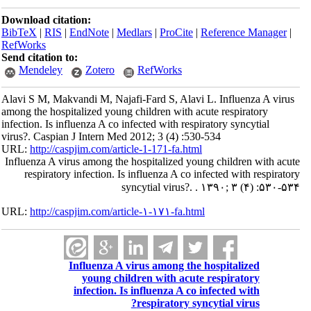
Download citation:
BibTeX
|
RIS
|
EndNote
|
Medlars
|
ProCite
|
Reference Manager
|
RefWorks
Send citation to:
Mendeley
Zotero
RefWorks
Alavi S M, Makvandi M, Najafi-Fard S, Alavi L. Influenza A virus
among the hospitalized young children with acute respiratory
infection. Is influenza A co infected with respiratory syncytial
virus?. Caspian J Intern Med 2012; 3 (4) :530-534
URL:
http://caspjim.com/article-1-171-fa.html
Influenza A virus among the hospitalized young children with acute
respiratory infection. Is influenza A co infected with respiratory
syncytial virus?. . ۱۳۹۰; ۳ (۴) :۵۳۰-۵۳۴
URL:
http://caspjim.com/article-۱-۱۷۱-fa.html
Influenza A virus among the hospitalized
young children with acute respiratory
infection. Is influenza A co infected with
respiratory syncytial virus?