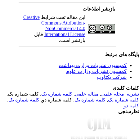
بازنشر اطلاعات
Creative
این مقاله تحت شرایط
Commons Attribution-
NonCommercial 4.0
قابل
International License
بازنشر است.
یگاه های مرتبط
کمیسیون نشریات وزارت بهداشت
کمسیون نشریات وزارت علوم
شرکت یکتاوب
مات کلیدی
, کلمه شماره یک,
کلمه شماره یک
,
مقاله علمی
,
مجله علمی
,
ریه
,
کلمه شماره یک
, کلمه شماره دو,
کلمه شماره یک
,
مه شماره یک
مه دو
رسنجی