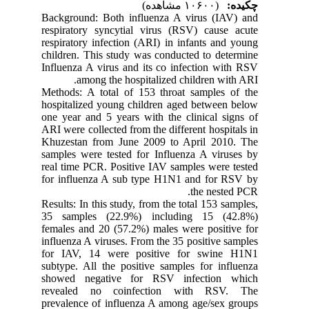
چکیده:
(۱۰۶۰۰ مشاهده)
Background: Both influenza A virus (IAV) and
respiratory syncytial virus (RSV) cause acute
respiratory infection (ARI) in infants and young
children. This study was conducted to determine
Influenza A virus and its co infection with RSV
among the hospitalized children with ARI.
Methods: A total of 153 throat samples of the
hospitalized young children aged between below
one year and 5 years with the clinical signs of
ARI were collected from the different hospitals in
Khuzestan from June 2009 to April 2010. The
samples were tested for Influenza A viruses by
real time PCR. Positive IAV samples were tested
for influenza A sub type H1N1 and for RSV by
the nested PCR.
Results: In this study, from the total 153 samples,
35 samples (22.9%) including 15 (42.8%)
females and 20 (57.2%) males were positive for
influenza A viruses. From the 35 positive samples
for IAV, 14 were positive for swine H1N1
subtype. All the positive samples for influenza
showed negative for RSV infection which
revealed no coinfection with RSV. The
prevalence of influenza A among age/sex groups