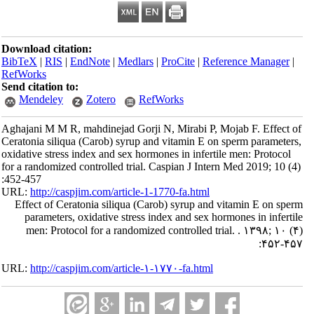
Download citation:
BibTeX
|
RIS
|
EndNote
|
Medlars
|
ProCite
|
Reference Manager
|
RefWorks
Send citation to:
Mendeley
Zotero
RefWorks
Aghajani M M R, mahdinejad Gorji N, Mirabi P, Mojab F. Effect of
Ceratonia siliqua (Carob) syrup and vitamin E on sperm parameters,
oxidative stress index and sex hormones in infertile men: Protocol
for a randomized controlled trial. Caspian J Intern Med 2019; 10 (4)
:452-457
URL:
http://caspjim.com/article-1-1770-fa.html
Effect of Ceratonia siliqua (Carob) syrup and vitamin E on sperm
parameters, oxidative stress index and sex hormones in infertile
men: Protocol for a randomized controlled trial. . ۱۳۹۸; ۱۰ (۴)
:۴۵۲-۴۵۷
URL:
http://caspjim.com/article-۱-۱۷۷۰-fa.html