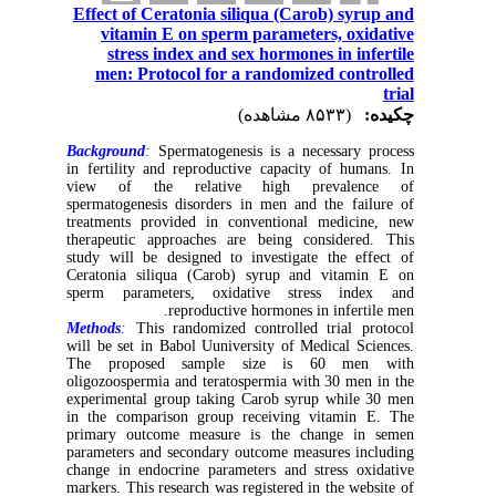
Effect of Ceratonia siliqua (Carob) syrup and
vitamin E on sperm parameters, oxidative
stress index and sex hormones in infertile
men: Protocol for a randomized controlled
trial
چکیده:
(۸۵۳۳ مشاهده)
Background
:
Spermatogenesis is a necessary process
in fertility and reproductive capacity of humans. In
view of the relative high prevalence of
spermatogenesis disorders in men and the failure of
treatments provided in conventional medicine, new
therapeutic approaches are being considered. This
study will be designed to investigate the effect of
Ceratonia siliqua (Carob) syrup and vitamin E on
sperm parameters, oxidative stress index and
reproductive hormones in infertile men.
Methods
:
This randomized controlled trial protocol
will be set in Babol Uuniversity of Medical Sciences.
The proposed sample size is 60 men with
oligozoospermia and teratospermia with 30 men in the
experimental group taking Carob syrup while 30 men
in the comparison group receiving vitamin E. The
primary outcome measure is the change in semen
parameters and secondary outcome measures including
change in endocrine parameters and stress oxidative
markers. This research was registered in the website of