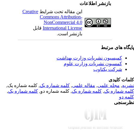
بازنشر اطلاعات
Creative
این مقاله تحت شرایط
Commons Attribution-
NonCommercial 4.0
قابل
International License
بازنشر است.
یگاه های مرتبط
کمیسیون نشریات وزارت بهداشت
کمسیون نشریات وزارت علوم
شرکت یکتاوب
مات کلیدی
, کلمه شماره یک,
کلمه شماره یک
,
مقاله علمی
,
مجله علمی
,
ریه
,
کلمه شماره یک
, کلمه شماره دو,
کلمه شماره یک
,
مه شماره یک
مه دو
رسنجی