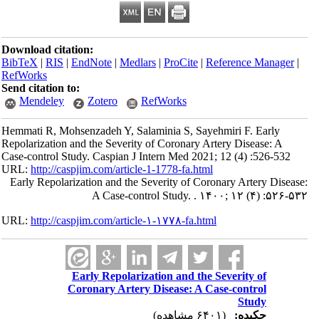
Download citation:
BibTeX
|
RIS
|
EndNote
|
Medlars
|
ProCite
|
Reference Manager
|
RefWorks
Send citation to:
Mendeley
Zotero
RefWorks
Hemmati R, Mohsenzadeh Y, Salaminia S, Sayehmiri F. Early
Repolarization and the Severity of Coronary Artery Disease: A
Case-control Study. Caspian J Intern Med 2021; 12 (4) :526-532
URL:
http://caspjim.com/article-1-1778-fa.html
Early Repolarization and the Severity of Coronary Artery Disease:
A Case-control Study. . ۱۴۰۰; ۱۲ (۴) :۵۲۶-۵۳۲
URL:
http://caspjim.com/article-۱-۱۷۷۸-fa.html
Early Repolarization and the Severity of
Coronary Artery Disease: A Case-control
Study
چکیده:
(۶۴۰۱ مشاهده)