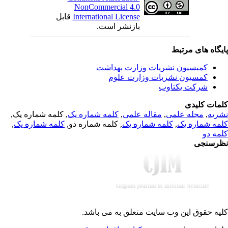
NonCommercial 4.0
قابل
International License
بازنشر است.
یگاه های مرتبط
کمیسیون نشریات وزارت بهداشت
کمسیون نشریات وزارت علوم
شرکت یکتاوب
مات کلیدی
, کلمه شماره یک,
کلمه شماره یک
,
مقاله علمی
,
مجله علمی
,
ریه
,
کلمه شماره یک
, کلمه شماره دو,
کلمه شماره یک
,
مه شماره یک
مه دو
رسنجی
یه حقوق این وب سایت متعلق به
می باشد.