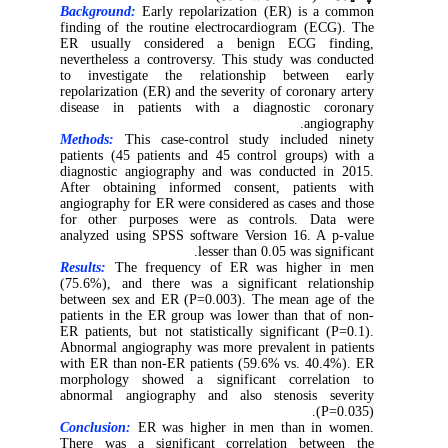
Background:
Early repolarization (ER) is a common
finding of the routine electrocardiogram (ECG). The
ER usually considered a benign ECG finding,
nevertheless a controversy. This study was conducted
to investigate the relationship between early
repolarization (ER) and the severity of coronary artery
disease in patients with a diagnostic coronary
angiography.
Methods:
This case-control study included ninety
patients (45 patients and 45 control groups) with a
diagnostic angiography and was conducted in 2015.
After obtaining informed consent, patients with
angiography for ER were considered as cases and those
for other purposes were as controls. Data were
analyzed using SPSS software Version 16. A p-value
lesser than 0.05 was significant.
Results:
The frequency of ER was higher in men
(75.6%), and there was a significant relationship
between sex and ER (P=0.003). The mean age of the
patients in the ER group was lower than that of non-
ER patients, but not statistically significant (P=0.1).
Abnormal angiography was more prevalent in patients
with ER than non-ER patients (59.6% vs. 40.4%). ER
morphology showed a significant correlation to
abnormal angiography and also stenosis severity
(P=0.035).
Conclusion:
ER was higher in men than in women.
There was a significant correlation between the