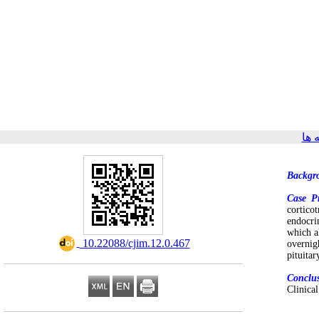
ها
Backgr
Case Pr
cortico
endocri
which a
‎ 10.22088/cjim.12.0.467
overnig
pituita
Conclu
Clinica