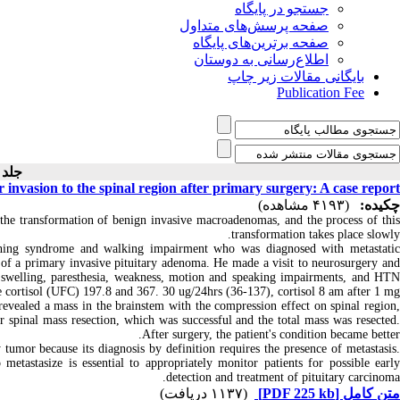
جستجو در پایگاه
صفحه پرسش‌های متداول
صفحه برترین‌های پایگاه
اطلاع‌رسانی به دوستان
بایگانی مقالات زیر چاپ
Publication Fee
جلد ۱۲ -
invasion to the spinal region after primary surgery: A case report
چکیده:
(۴۱۹۳ مشاهده)
m the transformation of benign invasive macroadenomas, and the process of this
transformation takes place slowly.
shing syndrome and walking impairment who was diagnosed with metastati
ion of a primary invasive pituitary adenoma. He made a visit to neurosurgery and
es swelling, paresthesia, weakness, motion and speaking impairments, and HTN
ee cortisol (UFC) 197.8 and 367. 30 ug/24hrs (36-137), cortisol 8 am after 1 mg
aled a mass in the brainstem with the compression effect on spinal region,
 spinal mass resection, which was successful and the total mass was resected.
After surgery, the patient's condition became better.
 tumor because its diagnosis by definition requires the presence of metastasis.
 metastasize is essential to appropriately monitor patients for possible early
detection and treatment of pituitary carcinoma.
(۱۱۳۷ دریافت)
[PDF 225 kb]
متن کامل