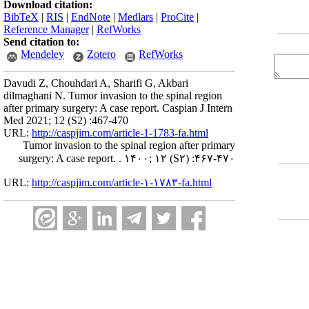
Download citation:
BibTeX
|
RIS
|
EndNote
|
Medlars
|
ProCite
|
Reference Manager
|
RefWorks
Send citation to:
Mendeley
Zotero
RefWorks
Davudi Z, Chouhdari A, Sharifi G, Akbari
dilmaghani N. Tumor invasion to the spinal region
after primary surgery: A case report. Caspian J Intern
Med 2021; 12 (S2) :467-470
URL:
http://caspjim.com/article-1-1783-fa.html
Tumor invasion to the spinal region after primary
surgery: A case report. . ۱۴۰۰; ۱۲
(S۲)
:۴۶۷-۴۷۰
URL:
http://caspjim.com/article-۱-۱۷۸۳-fa.html