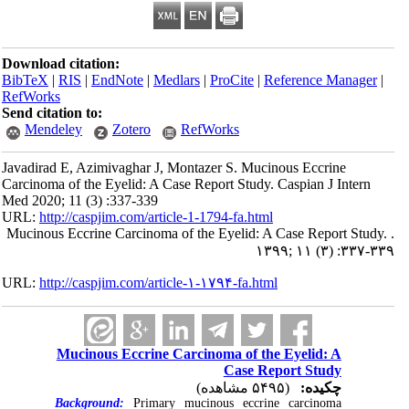
Download citation:
BibTeX
|
RIS
|
EndNote
|
Medlars
|
ProCite
|
Reference Manager
|
RefWorks
Send citation to:
Mendeley
Zotero
RefWorks
Javadirad E, Azimivaghar J, Montazer S. Mucinous Eccrine
Carcinoma of the Eyelid: A Case Report Study. Caspian J Intern
Med 2020; 11 (3) :337-339
URL:
http://caspjim.com/article-1-1794-fa.html
Mucinous Eccrine Carcinoma of the Eyelid: A Case Report Study. .
۱۳۹۹; ۱۱ (۳) :۳۳۷-۳۳۹
URL:
http://caspjim.com/article-۱-۱۷۹۴-fa.html
Mucinous Eccrine Carcinoma of the Eyelid: A
Case Report Study
چکیده:
(۵۴۹۵ مشاهده)
Background:
Primary mucinous eccrine carcinoma