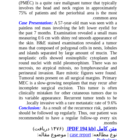
(PMEC) is a quite rare malignant tumor that typically
involves the head and neck region in approximately
75% of patients and the periorbital area is the most
common area.
Case Presentation:
A 57-year-old man was seen with a
painless red mass involving the left lower eyelid for
the past 7 months. Examination revealed a small mass
measuring 0.6 cm with shiny red smooth appearance of
the skin. H&E stained examination revealed a tumor
mass that composed of polygonal cells in nests, lobules
and islands separated by large amount of mucin. The
neoplastic cells showed eosinophilic cytoplasm and
round nuclei with mild pleomorphism. There was no
necrosis, no atypical mitosis, no lymphovascular and
perineural invasion. Rare mitotic figures were found.
Tumoral nests present on all surgical margins. Primary
MEC is a slow-growing neoplasm that may recur after
incomplete surgical excision. This tumor is often
clinically mistaken for other cutaneous tumors due to
its variable appearance. Recurrent tumor tends to be
locally invasive with a rare metastatic rate of 9.6%.
Conclusion:
As a result of the recurrence risk, patients
should be followed up regularly. Thus, our patient was
recommended to have a regular follow-up every six
months.
(۱۴۷۶ دریافت)
[PDF 194 kb]
متن کامل
| موضوع مقاله:
case report
نوع مطالعه: