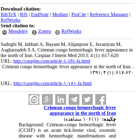
Download citation:
BibTeX
|
RIS
|
EndNote
|
Medlars
|
ProCite
|
Reference Manager
|
RefWorks
Send citation to:
Mendeley
Zotero
RefWorks
Sadeghi M, Jabbari A, Bayani M, Alijanpour E, Javaniyan M,
Asgharzadeh S A. Crimean congo hemorrhagic fever appearance in
the north of Iran. Caspian J Intern Med 2013; 4 (1) :617-620
URL:
http://caspjim.com/article-1-181-fa.html
Crimean congo hemorrhagic fever appearance in the north of Iran. .
۱۳۹۱; ۴ (۱) :۶۱۷-۶۲۰
URL:
http://caspjim.com/article-۱-۱۸۱-fa.html
Crimean congo hemorrhagic fever
appearance in the north of Iran
چکیده:
(۱۰۶۱۱ مشاهده)
Background: Crimean-congo hemorrhagic fever
(CCHF) is an acute tick-borne viral, zoonotic
disease with hemorrhagic manifestations and