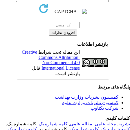
بازنشر اطلاعات
Creative
این مقاله تحت شرایط
Commons Attribution-
NonCommercial 4.0
قابل
International License
بازنشر است.
یگاه های مرتبط
کمیسیون نشریات وزارت بهداشت
کمسیون نشریات وزارت علوم
شرکت یکتاوب
مات کلیدی
, کلمه شماره یک,
کلمه شماره یک
,
مقاله علمی
,
مجله علمی
,
ریه
,
کلمه شماره یک
, کلمه شماره دو,
کلمه شماره یک
,
مه شماره یک