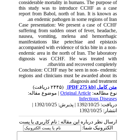
considerable mortality in humans. The purpose of
this study was to introduce CCHF as a case
report from Babol, north of Iran. It is known as
an endemic pathogen in some regions of Iran.
Case presentation: We present a case of CCHF
suffering from sudden onset of fever, headache,
nausea, vomiting, melena and hemorrhagic
manifestations like petechiae and epistaxis
accompanied with evidence of ticks bite in a non-
endemic area in the north of Iran. The laboratory
dignosis was CCHF. He was treated with
ribavirin and recovered completely.
Conclusion: CCHF may be seen in non- endemic
regions and clinicians must be awarded about its
diagnosis and treatment.
(۲۴۴۵ دریافت)
[PDF 275 kb]
متن کامل
| موضوع مقاله:
Original Article
نوع مطالعه:
Infectious Diseases
دریافت: 1392/10/25 | پذیرش: 1392/10/25 |
انتشار: 1392/10/25
ارسال نظر درباره این مقاله : نام کاربری یا پست
الکترونیک شما: