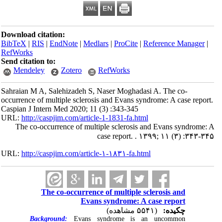
Download citation:
BibTeX
|
RIS
|
EndNote
|
Medlars
|
ProCite
|
Reference Manager
|
RefWorks
Send citation to:
Mendeley
Zotero
RefWorks
Sahraian M A, Salehizadeh S, Naser Moghadasi A. The co-
occurrence of multiple sclerosis and Evans syndrome: A case report.
Caspian J Intern Med 2020; 11 (3) :343-345
URL:
http://caspjim.com/article-1-1831-fa.html
The co-occurrence of multiple sclerosis and Evans syndrome: A
case report. . ۱۳۹۹; ۱۱ (۳) :۳۴۳-۳۴۵
URL:
http://caspjim.com/article-۱-۱۸۳۱-fa.html
The co-occurrence of multiple sclerosis and
Evans syndrome: A case report
چکیده:
(۵۵۴۱ مشاهده)
Background:
Evans syndrome is an uncommon