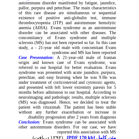
autoimmune disorder manifested by fatigue, jaundice,
pallor, purpura and petechiae. The main characteristics
of this rare disease are simultaneous or sequential
existence of positive anti-globulin test, immune
thrombocytopenia (ITP) and autoimmune hemolytic
anemia (AIHA). Evans syndrome as an autoimmune
disorder can be associated with other diseases. The
concomitancy of Evans syndrome and multiple
sclerosis (MS) has not been reported so far. In this case
study, a - 21-year old male with concomitant Evans
syndrome and MS has been reported.
Case Presentation:
A 21-year-old male of Iranian
origin and known case of Evans syndrome, was
referred to our hospital for better evaluation. Evans
syndrome was presented with acute jaundice, purpura,
petechiae, and easy bruising when he was 9.He was
under treatment of corticosteroid and cytotoxic agents,
and presented with left lower extremity paresis for 5
months before admission to our hospital. According to
neuroimaging and pathologic results, multiple sclerosis
(MS) was diagnosed. Hence, we decided to treat the
patient with rituximab. The patient has been stable
without any further exacerbation or increase in
disability progression after 2 years from diagnosis.
Conclusion:
Evans syndrome can be associated with
other autoimmune disorders. For our case, we have
reported this association with MS.
(۱۲۹۲ دریافت)
[PDF 170 kb]
متن کامل