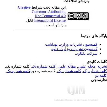
بازنشر اطلاعات
Creative
این مقاله تحت شرایط
Commons Attribution-
NonCommercial 4.0
قابل
International License
بازنشر است.
یگاه های مرتبط
کمیسیون نشریات وزارت بهداشت
کمسیون نشریات وزارت علوم
شرکت یکتاوب
مات کلیدی
, کلمه شماره یک,
کلمه شماره یک
,
مقاله علمی
,
مجله علمی
,
ریه
,
کلمه شماره یک
, کلمه شماره دو,
کلمه شماره یک
,
مه شماره یک
مه دو
رسنجی