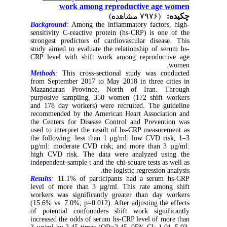
work among reproductive age women
چکیده:
(۷۹۷۶ مشاهده)
Background
:
Among the inflammatory factors, high-
sensitivity C-reactive protein (hs-CRP) is one of the
strongest predictors of cardiovascular disease. This
study aimed to evaluate the relationship of serum hs-
CRP level with shift work among reproductive age
women.
Methods
:
This cross-sectional study was conducted
from September 2017 to May 2018 in three cities in
Mazandaran Province, North of Iran. Through
purposive sampling, 350 women (172 shift workers
and 178 day workers) were recruited. The guideline
recommended by the American Heart Association and
the Centers for Disease Control and Prevention was
used to interpret the result of hs-CRP measurement as
the following: less than 1 µg/ml: low CVD risk; 1–3
µg/ml: moderate CVD risk; and more than 3 µg/ml:
high CVD risk. The data were analyzed using the
independent-sample t and the chi-square tests as well as
the logistic regression analysis.
Results
:
11.1% of participants had a serum hs-CRP
level of more than 3 µg/ml. This rate among shift
workers was significantly greater than day workers
(15.6% vs. 7.0%; p=0.012). After adjusting the effects
of potential confounders shift work significantly
increased the odds of serum hs-CRP level of more than