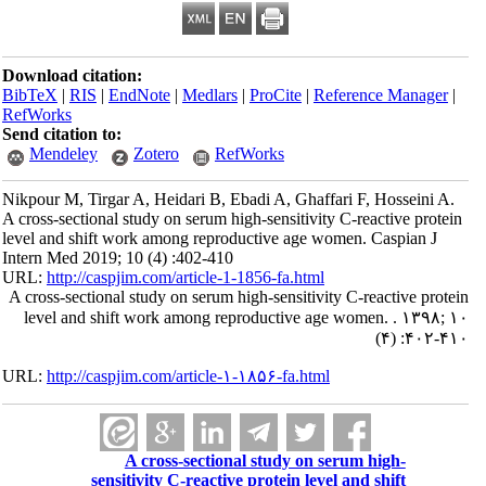
Download citation:
BibTeX
|
RIS
|
EndNote
|
Medlars
|
ProCite
|
Reference Manager
|
RefWorks
Send citation to:
Mendeley
Zotero
RefWorks
Nikpour M, Tirgar A, Heidari B, Ebadi A, Ghaffari F, Hosseini A.
A cross-sectional study on serum high-sensitivity C-reactive protein
level and shift work among reproductive age women. Caspian J
Intern Med 2019; 10 (4) :402-410
URL:
http://caspjim.com/article-1-1856-fa.html
A cross-sectional study on serum high-sensitivity C-reactive protein
level and shift work among reproductive age women. . ۱۳۹۸; ۱۰
(۴) :۴۰۲-۴۱۰
URL:
http://caspjim.com/article-۱-۱۸۵۶-fa.html
A cross-sectional study on serum high-
sensitivity C-reactive protein level and shift