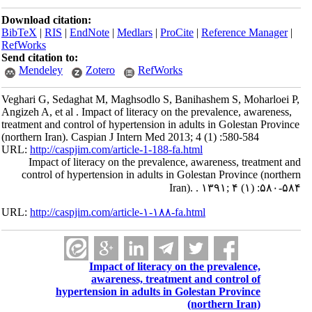
Download citation:
BibTeX
|
RIS
|
EndNote
|
Medlars
|
ProCite
|
Reference Manager
|
RefWorks
Send citation to:
Mendeley
Zotero
RefWorks
Veghari G, Sedaghat M, Maghsodlo S, Banihashem S, Moharloei P,
Angizeh A, et al . Impact of literacy on the prevalence, awareness,
treatment and control of hypertension in adults in Golestan Province
(northern Iran). Caspian J Intern Med 2013; 4 (1) :580-584
URL:
http://caspjim.com/article-1-188-fa.html
Impact of literacy on the prevalence, awareness, treatment and
control of hypertension in adults in Golestan Province (northern
Iran). . ۱۳۹۱; ۴ (۱) :۵۸۰-۵۸۴
URL:
http://caspjim.com/article-۱-۱۸۸-fa.html
Impact of literacy on the prevalence,
awareness, treatment and control of
hypertension in adults in Golestan Province
(northern Iran)