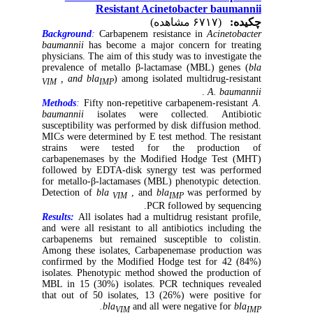
Resistant Acinetobacter baumannii
چکیده:
(۶۷۱۷ مشاهده)
Background
:
Carbapenem resistance in
Acinetobacter
baumannii
has become a major concern for treating
physicians. The aim of this study was to investigate the
prevalence of metallo β-lactamase (MBL) genes (
bla
, and bla
) among isolated multidrug-resistant
VIM
IMP
.
A. baumannii
Methods
:
Fifty non-repetitive carbapenem-resistant
A.
baumannii
isolates were collected. Antibiotic
susceptibility was performed by disk diffusion method.
MICs were determined by E test method. The resistant
strains were tested for the production of
carbapenemases by the Modified Hodge Test (MHT)
followed by EDTA-disk synergy test was performed
for metallo-β-lactamases (MBL) phenotypic detection.
Detection of
bla
, and
bla
was performed by
VIM
IMP
PCR followed by sequencing.
Results:
All isolates had a multidrug resistant profile,
and were all resistant to all antibiotics including the
carbapenems but remained susceptible to colistin.
Among these isolates, Carbapenemase production was
confirmed by the Modified Hodge test for 42 (84%)
isolates. Phenotypic method showed the production of
MBL in 15 (30%) isolates. PCR techniques revealed
that out of 50 isolates, 13 (26%) were positive for
.
bla
and all were negative for
bla
VIM
IMP