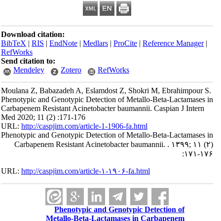
Download citation:
BibTeX
|
RIS
|
EndNote
|
Medlars
|
ProCite
|
Reference Manager
|
RefWorks
Send citation to:
Mendeley
Zotero
RefWorks
Moulana Z, Babazadeh A, Eslamdost Z, Shokri M, Ebrahimpour S.
Phenotypic and Genotypic Detection of Metallo-Beta-Lactamases in
Carbapenem Resistant Acinetobacter baumannii. Caspian J Intern
Med 2020; 11 (2) :171-176
URL:
http://caspjim.com/article-1-1906-fa.html
Phenotypic and Genotypic Detection of Metallo-Beta-Lactamases in
Carbapenem Resistant Acinetobacter baumannii. . ۱۳۹۹; ۱۱ (۲)
:۱۷۱-۱۷۶
URL:
http://caspjim.com/article-۱-۱۹۰۶-fa.html
Phenotypic and Genotypic Detection of
Metallo-Beta-Lactamases in Carbapenem