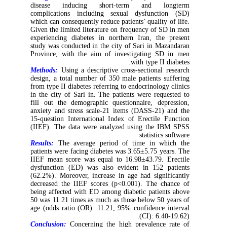
disease inducing short-term and longterm
complications including sexual dysfunction (SD)
which can consequently reduce patients’ quality of life.
Given the limited literature on frequency of SD in men
experiencing diabetes in northern Iran, the present
study was conducted in the city of Sari in Mazandaran
Province, with the aim of investigating SD in men
with type II diabetes.
Methods:
Using a descriptive cross-sectional research
design, a total number of 350 male patients suffering
from type II diabetes referring to endocrinology clinics
in the city of Sari in. The patients were requested to
fill out the demographic questionnaire, depression,
anxiety and stress scale-21 items (DASS-21) and the
15-question International Index of Erectile Function
(IIEF). The data were analyzed using the IBM SPSS
statistics software
Results:
The average period of time in which the
patients were facing diabetes was 3.65±5.75 years. The
IIEF mean score was equal to 16.98±43.79. Erectile
dysfunction (ED) was also evident in 152 patients
(62.2%). Moreover, increase in age had significantly
decreased the IIEF scores (p<0.001). The chance of
being affected with ED among diabetic patients above
50 was 11.21 times as much as those below 50 years of
age (odds ratio (OR): 11.21, 95% confidence interval
(CI): 6.40-19.62).
Conclusion:
Concerning the high prevalence rate of