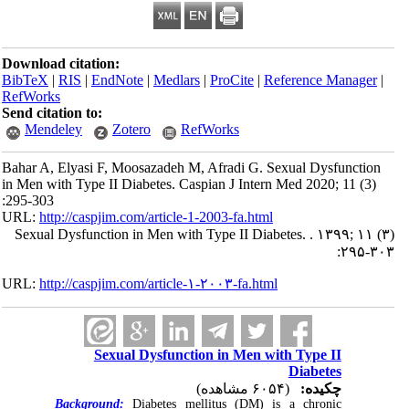
Download citation:
BibTeX
|
RIS
|
EndNote
|
Medlars
|
ProCite
|
Reference Manager
|
RefWorks
Send citation to:
Mendeley
Zotero
RefWorks
Bahar A, Elyasi F, Moosazadeh M, Afradi G. Sexual Dysfunction
in Men with Type II Diabetes. Caspian J Intern Med 2020; 11 (3)
:295-303
URL:
http://caspjim.com/article-1-2003-fa.html
Sexual Dysfunction in Men with Type II Diabetes. . ۱۳۹۹; ۱۱ (۳)
:۲۹۵-۳۰۳
URL:
http://caspjim.com/article-۱-۲۰۰۳-fa.html
Sexual Dysfunction in Men with Type II
Diabetes
چکیده:
(۶۰۵۴ مشاهده)
Background:
Diabetes mellitus (DM) is a chronic