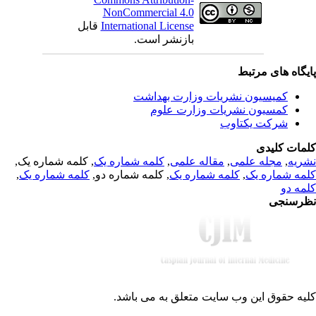
NonCommercial 4.0
قابل
International License
بازنشر است.
یگاه های مرتبط
کمیسیون نشریات وزارت بهداشت
کمسیون نشریات وزارت علوم
شرکت یکتاوب
مات کلیدی
, کلمه شماره یک,
کلمه شماره یک
,
مقاله علمی
,
مجله علمی
,
ریه
,
کلمه شماره یک
, کلمه شماره دو,
کلمه شماره یک
,
مه شماره یک
مه دو
رسنجی
یه حقوق این وب سایت متعلق به
می باشد.