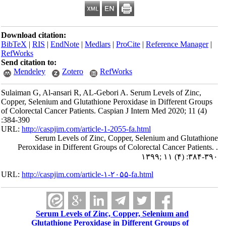
Download citation:
BibTeX
|
RIS
|
EndNote
|
Medlars
|
ProCite
|
Reference Manager
|
RefWorks
Send citation to:
Mendeley
Zotero
RefWorks
Sulaiman G, Al-ansari R, AL-Gebori A. Serum Levels of Zinc,
Copper, Selenium and Glutathione Peroxidase in Different Groups
of Colorectal Cancer Patients. Caspian J Intern Med 2020; 11 (4)
:384-390
URL:
http://caspjim.com/article-1-2055-fa.html
Serum Levels of Zinc, Copper, Selenium and Glutathione
Peroxidase in Different Groups of Colorectal Cancer Patients. .
۱۳۹۹; ۱۱ (۴) :۳۸۴-۳۹۰
URL:
http://caspjim.com/article-۱-۲۰۵۵-fa.html
Serum Levels of Zinc, Copper, Selenium and
Glutathione Peroxidase in Different Groups of