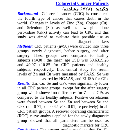
Colorectal Cancer Patients
چکیده:
(۶۷۲۸ مشاهده)
Background
:
Colorectal cancer (CRC) is considered
the fourth type of cancer that causes death in the
world. Changes in levels of Zinc (Zn), Copper (Cu),
and Selenium (Se) as well as low glutathione
peroxidase (GPx) activity can lead to CRC and this
study was aimed to evaluate their possible use as
diagnostic markers.
Methods
:
CRC patients (n=90) were divided into three
groups; newly diagnosed, before surgery, and after
surgery. These groups were compared to healthy
subjects (n=30); the mean age ±SD was 50.63±9.26
and 49.97 ±10.85 for CRC patients and healthy
subjects, respectively. Biochemical study for serum
levels of Zn and Cu were measured by FAAS, Se was
measured by HGAAS, and ELISA for GPx.
Results:
Zn, Cu, Se and GPx were significantly lower
in all CRC patient groups, except for the after surgery
group which showed no differences for Zn and GPx as
compared to the healthy subjects. Positive correlations
were found between Se and Zn and between Se and
GPx (r = 0.71, r = 0.42;
P
< 0.01, respectively) in all
CRC patient groups. A receiver operating characteristic
(ROC) curve analysis applied for the newly diagnostic
group showed that all parameters can be used as
diagnostic markers for CRC.
Conclusion:
The present results conclude that Zn, Cu