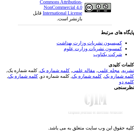
Commons Attribution-
NonCommercial 4.0
قابل
International License
بازنشر است.
یگاه های مرتبط
کمیسیون نشریات وزارت بهداشت
کمسیون نشریات وزارت علوم
شرکت یکتاوب
مات کلیدی
, کلمه شماره یک,
کلمه شماره یک
,
مقاله علمی
,
مجله علمی
,
ریه
,
کلمه شماره یک
, کلمه شماره دو,
کلمه شماره یک
,
مه شماره یک
مه دو
رسنجی
یه حقوق این وب سایت متعلق به
می باشد.