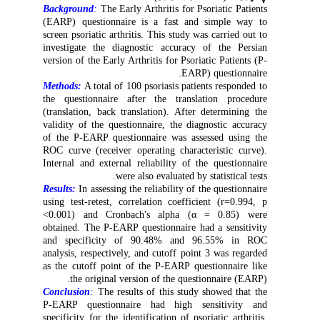
Background
:
The Early Arthritis for Psoriatic Patients
(EARP) questionnaire is a fast and simple way to
screen psoriatic arthritis. This study was carried out to
investigate the diagnostic accuracy of the Persian
version of the Early Arthritis for Psoriatic Patients (P-
EARP) questionnaire.
Methods:
A total of 100 psoriasis patients responded to
the questionnaire after the translation procedure
(translation, back translation). After determining the
validity of the questionnaire, the diagnostic accuracy
of the P-EARP questionnaire was assessed using the
ROC curve (receiver operating characteristic curve).
Internal and external reliability of the questionnaire
were also evaluated by statistical tests.
Results:
In assessing the reliability of the questionnaire
using test-retest, correlation coefficient (r=0.994, p
<0.001) and Cronbach's alpha (α = 0.85) were
obtained. The P-EARP questionnaire had a sensitivity
and specificity of 90.48% and 96.55% in ROC
analysis, respectively, and cutoff point 3 was regarded
as the cutoff point of the P-EARP questionnaire like
the original version of the questionnaire (EARP).
Conclusion
:
The results of this study showed that the
P-EARP questionnaire had high sensitivity and
specificity for the identification of psoriatic arthritis.