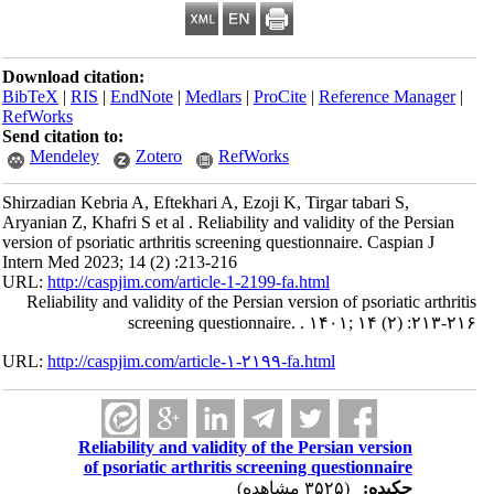
Download citation:
BibTeX
|
RIS
|
EndNote
|
Medlars
|
ProCite
|
Reference Manager
|
RefWorks
Send citation to:
Mendeley
Zotero
RefWorks
Shirzadian Kebria A, Eftekhari A, Ezoji K, Tirgar tabari S,
Aryanian Z, Khafri S et al . Reliability and validity of the Persian
version of psoriatic arthritis screening questionnaire. Caspian J
Intern Med 2023; 14 (2) :213-216
URL:
http://caspjim.com/article-1-2199-fa.html
Reliability and validity of the Persian version of psoriatic arthritis
screening questionnaire. . ۱۴۰۱; ۱۴ (۲) :۲۱۳-۲۱۶
URL:
http://caspjim.com/article-۱-۲۱۹۹-fa.html
Reliability and validity of the Persian version
of psoriatic arthritis screening questionnaire
چکیده:
(۳۵۲۵ مشاهده)