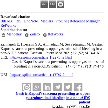
Download citation:
BibTeX
|
RIS
|
EndNote
|
Medlars
|
ProCite
|
Reference Manager
|
RefWorks
Send citation to:
Mendeley
Zotero
RefWorks
Zanganeh E, Hosseini S A, Alimadadi M, Seyyedmajidi M. Gastric
Kaposi’s sarcoma presenting as upper gastrointestinal bleeding in a
non-AIDS patient. Caspian J Intern Med 2021; 12 (S2) :413-416
URL:
http://caspjim.com/article-1-2275-fa.html
Gastric Kaposi’s sarcoma presenting as upper gastrointestinal
bleeding in a non-AIDS patient. . ۱۴۰۰; ۱۲
(S۲)
:۴۱۳-۴۱۶
URL:
http://caspjim.com/article-۱-۲۲۷۵-fa.html
Gastric Kaposi’s sarcoma presenting as upper
gastrointestinal bleeding in a non-AIDS
patient
چکیده:
(۴۲۷۴ مشاهده)