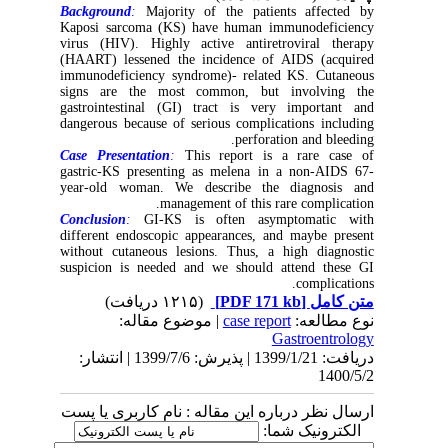
Background
:
Majority of the patients affected by
Kaposi sarcoma (KS) have human immunodeficiency
virus (HIV). Highly active antiretroviral therapy
(HAART) lessened the incidence of AIDS (acquired
immunodeficiency syndrome)- related KS. Cutaneous
signs are the most common, but involving the
gastrointestinal (GI) tract is very important and
dangerous because of serious complications including
perforation and bleeding.
Case Presentation
:
This report is a rare case of
gastric-KS presenting as melena in a non-AIDS 67-
year-old woman. We describe the diagnosis and
management of this rare complication.
Conclusion
:
GI-KS is often asymptomatic with
different endoscopic appearances, and maybe present
without cutaneous lesions. Thus, a high diagnostic
suspicion is needed and we should attend these GI
complications.
(۱۲۱۵ دریافت)
[PDF 171 kb]
متن کامل
| موضوع مقاله:
case report
نوع مطالعه:
Gastroentrology
دریافت: 1399/1/21 | پذیرش: 1399/7/6 | انتشار:
1400/5/2
ارسال نظر درباره این مقاله : نام کاربری یا پست
الکترونیک شما: