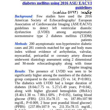
diabetes mellitus using 2016 ASE/ EACVI
guidelines
چکیده:
(۵۷۹۴ مشاهده)
Background
:
Few studies have used the 2016
American Society of Echocardiography/ European
Association of Cardiovascular Imaging (ASE/EACVI)
guidelines to detect left ventricular diastolic
dysfunction (LVDD) among asymptomatic
normotensive type 2 diabetes mellitus (T2DM)
patients.
Methods
:
200 asymptomatic non-hypertensive diabetic
cases and 281 controls matched for age and body mass
index without evidence of arrhythmias, valvular,
myocardial, pericardial or coronary artery disease
underwent diastology assessment using 2 dimensional
and M-mode echocardiography along with tissue
Doppler imaging.
Results
:
The presence of LVDD was seen to be
significantly higher among the members of the diabetic
group compared to the controls (35 vs. 14; P=0.001).
The diabetics with LVDD had a longer duration of
diabetes {8.04±7.75 vs. 5.27±5.49 years; P=0.04},
along with higher glycated hemoglobin (HbA1c)
{8.40±1.38 vs. 7.80±1.60% ; P=0.05}, fasting blood
glucose (FBS) {211.35±78.15 vs. 187.89±107.90
mg/dL; P=0.009, 2 hour post prandial blood glucose}
(PPBS) {237.89±107.9 vs. 211.35±78.15 mg/dL;