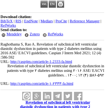
Download citation:
BibTeX
|
RIS
|
EndNote
|
Medlars
|
ProCite
|
Reference Manager
|
RefWorks
Send citation to:
Mendeley
Zotero
RefWorks
Raghothama S, Rao A. Revelation of subclinical left ventricular
diastolic dysfunction in patients with type 2 diabetes mellitus using
2016 ASE/ EACVI guidelines. Caspian J Intern Med 2021; 12 (4)
:586-592
URL:
http://caspjim.com/article-1-2333-fa.html
Revelation of subclinical left ventricular diastolic dysfunction in
patients with type ۲ diabetes mellitus using ۲۰۱۶ ASE/ EACVI
guidelines. . ۱۴۰۰; ۱۲ (۴) :۵۸۶-۵۹۲
URL:
http://caspjim.com/article-۱-۲۳۳۳-fa.html
Revelation of subclinical left ventricular
diastolic dysfunction in patients with type 2